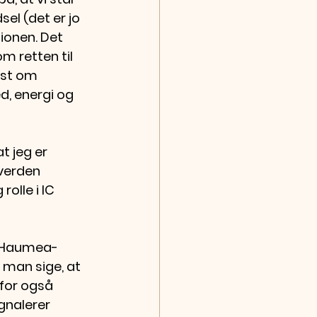
el (det er jo 
ionen. Det 
m retten til 
dst om 
d, energi og 
 jeg er 
verden 
olle i IC 
en Haumea-
 man sige, at 
for også 
gnalerer 