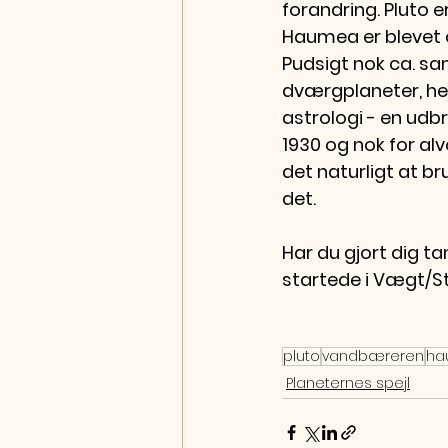
forandring. Pluto e
Haumea er blevet 
Pudsigt nok ca. sam
dværgplaneter, her
astrologi - en udb
1930 og nok for alv
det naturligt at br
det. 
Har du gjort dig 
startede i Vægt/St
pluto
vandbæreren
ha
Planeternes spejl