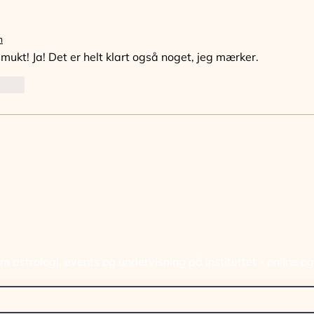
n
mukt! Ja! Det er helt klart også noget, jeg mærker. 
Svar
ELD DIG VORES NYHED
 astrologi, events og undervisning på instituttet - online o