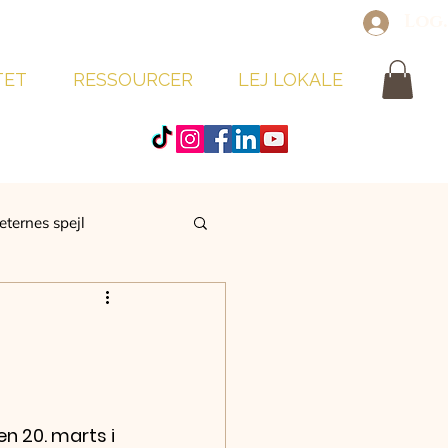
Log
TET
RESSOURCER
LEJ LOKALE
eternes spejl
n 20. marts i 