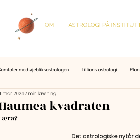
OM
ASTROLOGI PÅ INSTITUT
Samtaler med øjebliksastrologen
Lillians astrologi
Plan
11. mar. 2024
2 min læsning
 Haumea kvadraten
y æra?
Det astrologiske nytår de