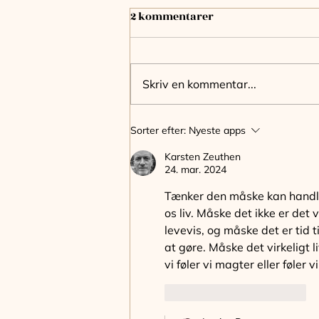
2 kommentarer
Skriv en kommentar...
Måneknuderne i
Sorter efter:
Nyeste apps
Vandbærer-Løve 2026-2028
Karsten Zeuthen
24. mar. 2024
Tænker den måske kan handle 
os liv. Måske det ikke er det 
levevis, og måske det er tid til
at gøre. Måske det virkeligt
vi føler vi magter eller føler vi
Synes godt om
Svar