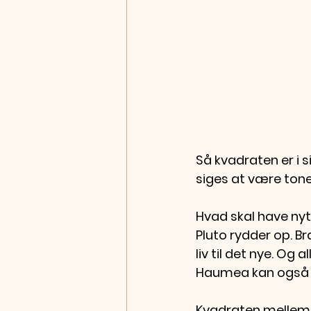
Så kvadraten er i 
siges at være tone
Hvad skal have nyt
Pluto rydder op. B
liv til det nye. Og a
Haumea kan også s
Kvadraten mellem de