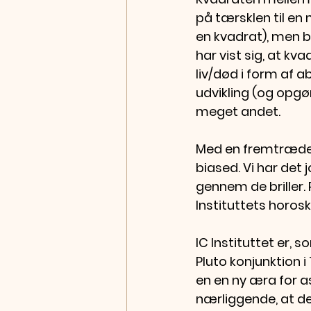
på tærsklen til en 
en kvadrat), men ba
har vist sig, at kv
liv/død i form af 
udvikling (og opgør
meget andet. 
Med en fremtrædend
biased. Vi har det
gennem de briller. 
Instituttets horosk
IC Instituttet er,
Pluto konjunktion i
en en ny æra for a
nærliggende, at de