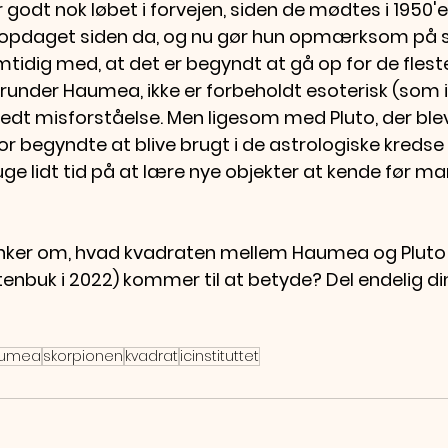
r godt nok løbet i forvejen, siden de mødtes i 1950'
opdaget siden da, og nu gør hun opmærksom på sig
tidig med, at det er begyndt at gå op for de fleste
under Haumea, ikke er forbeholdt esoterisk (som i A
redt misforståelse. Men ligesom med Pluto, der ble
or begyndte at blive brugt i de astrologiske kredse i
uge lidt tid på at lære nye objekter at kende før ma
tanker om, hvad kvadraten mellem Haumea og Pluto
enbuk i 2022) kommer til at betyde? Del endelig di
umea
skorpionen
kvadrat
icinstituttet