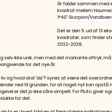
år falder sammen med e
kvadrat mellem Haumea 
1
°40' Skorpion/Vandbær
Det er den 5. ud af 13 eks
kvadrater, som finder st
2022-2028. 
sig selv ikke unik, men med det markante aftryk, må
angivende for det nye år. 
 liv og hvad skal 'dø'? synes at være det overordn
rænder ned til grunden, for at noget nyt kan opstå.
lligevel er det jo ikke såre simpelt. For Pluto giver og
lukke for det.
 to er i hvert fald en af flere stærke indikationer p