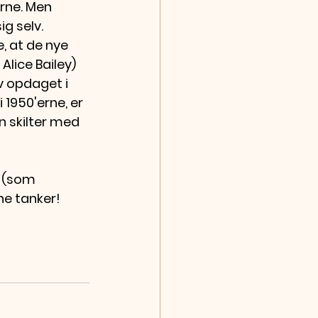
erne. Men 
 selv.  
, at de nye 
lice Bailey) 
v opdaget i 
 1950'erne, er 
n skilter med 
 (som 
ne tanker!