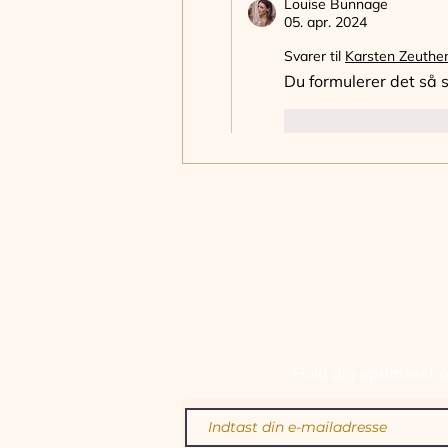
Louise Bunnage
05. apr. 2024
Svarer til
Karsten Zeuthe
Du formulerer det så s
Synes godt om
TILM
Hold dig opdateret om