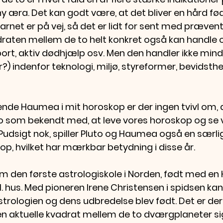
ny æra. Det kan godt være, at det bliver en hård føds
rnet er på vej, så det er lidt for sent med prævent
adraten mellem de to helt konkret også kan handle o
abort, aktiv dødhjælp osv. Men den handler ikke min
?) indenfor teknologi, miljø, styreformer, bevidsthe
e Haumea i mit horoskop er der ingen tvivl om, at
 jo som bekendt med, at leve vores horoskop og se 
Pudsigt nok, spiller Pluto og Haumea også en særlig r
op, hvilket har mærkbar betydning i disse år. 
 som den første astrologiskole i Norden, født med 
 1. hus. Med pioneren Irene Christensen i spidsen kan
strologien og dens udbredelse blev født. Det er der
n aktuelle kvadrat mellem de to dværgplaneter si