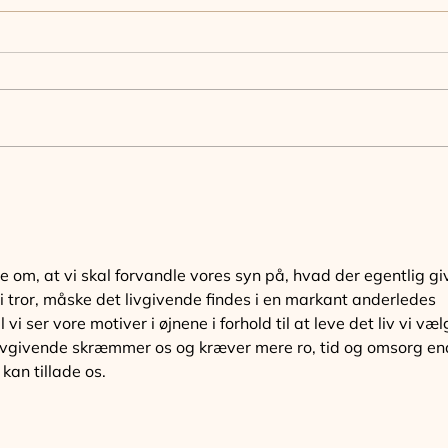
Himl
Tærsklen mellem det gamle
og det... ukendte?
om, at vi skal forvandle vores syn på, hvad der egentlig gi
vi tror, måske det livgivende findes i en markant anderledes 
 vi ser vore motiver i øjnene i forhold til at leve det liv vi væl
 livgivende skræmmer os og kræver mere ro, tid og omsorg en
 kan tillade os. 