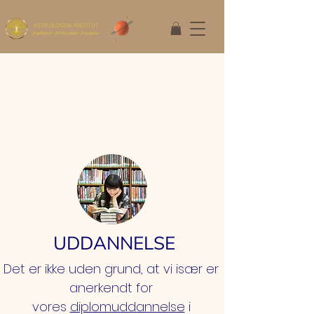
ASTROLOGISK INSTITUT
Faglighed • Fællesskab
• Fornyelse
UDDANNELSE
Det er ikke uden grund, at vi især er
anerkendt for
vores
diplomuddannelse
i