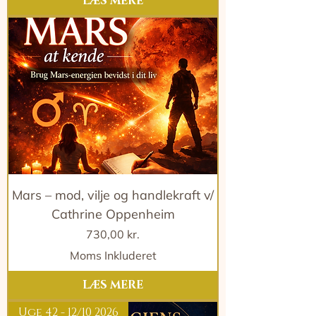
LÆS MERE
Mars – mod, vilje og handlekraft v/
Cathrine Oppenheim
Pris
730,00 kr.
Moms Inkluderet
LÆS MERE
Uge 42 - 12/10 2026