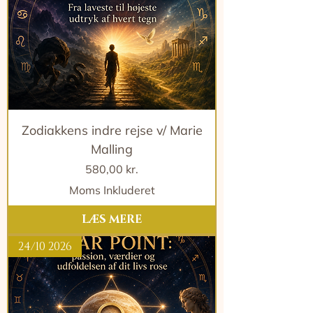
Zodiakkens indre rejse v/ Marie
Malling
Pris
580,00 kr.
Moms Inkluderet
LÆS MERE
24/10 2026