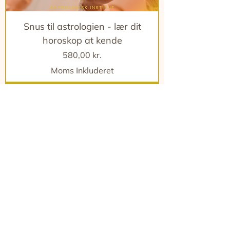
Snus til astrologien - lær dit
horoskop at kende
Pris
580,00 kr.
Moms Inkluderet
LÆS MERE
Næste gang on site