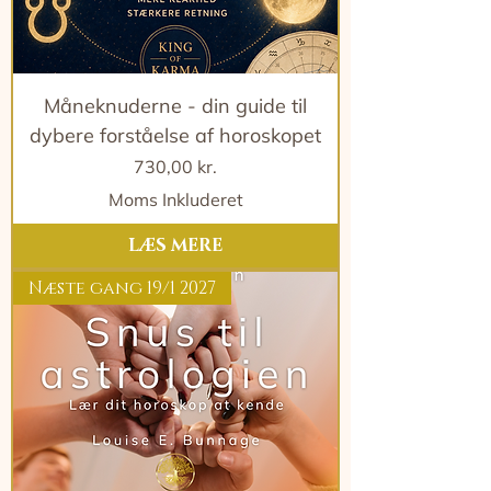
Måneknuderne - din guide til
dybere forståelse af horoskopet
Pris
730,00 kr.
Moms Inkluderet
LÆS MERE
Næste gang 19/1 2027