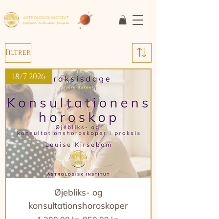
ASTROLOGISK INSTITUT
Faglighed • Fællesskab
• Fornyelse
Filtrer
18/7 2026
Øjebliks- og
konsultationshoroskoper