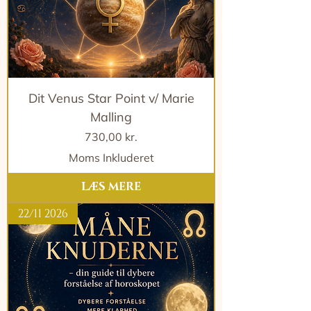
Dit Venus Star Point v/ Marie
Malling
Pris
730,00 kr.
Moms Inkluderet
LÆS MERE
22/11 2026