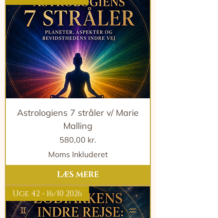
Astrologiens 7 stråler v/ Marie
Malling
Pris
580,00 kr.
Moms Inkluderet
LÆS MERE
Uge 42 - 16/10 2026