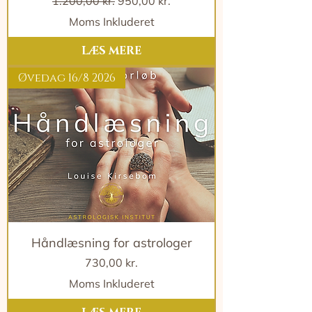
Regulær pris
Salgspris
1.200,00 kr.
950,00 kr.
Moms Inkluderet
LÆS MERE
Øvedag 16/8 2026
Håndlæsning for astrologer
Pris
730,00 kr.
Moms Inkluderet