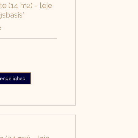
te (14 m2) - leje
sbasis*
e
gængelighed