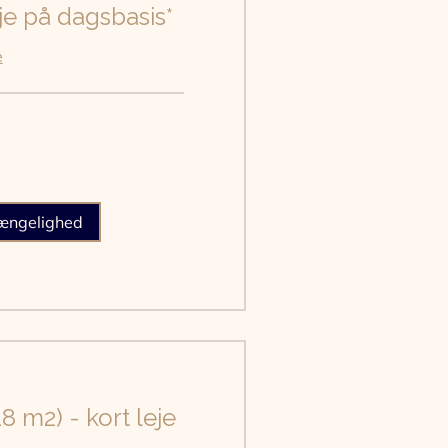
je på dagsbasis*
e
gængelighed
18 m2) - kort leje