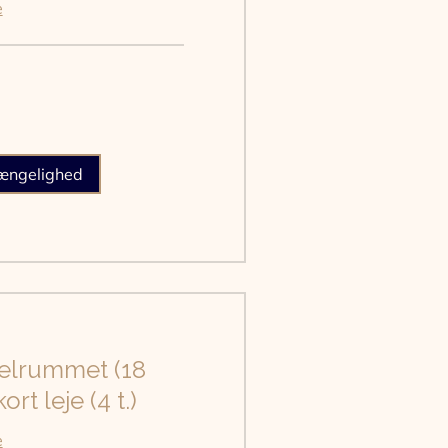
e
gængelighed
lrummet (18
ort leje (4 t.)
e