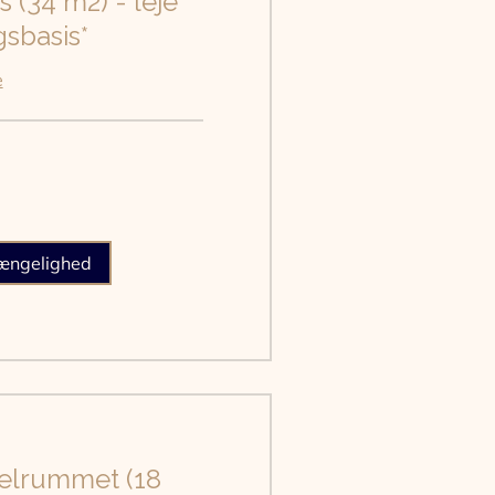
 (34 m2) - leje
sbasis*
e
gængelighed
lrummet (18