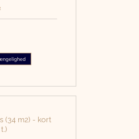
e
gængelighed
 (34 m2) - kort
t.)