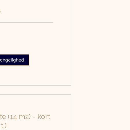
e
gængelighed
te (14 m2) - kort
t.)