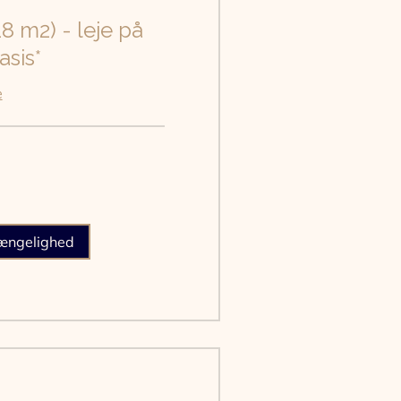
18 m2) - leje på
sis*
e
gængelighed