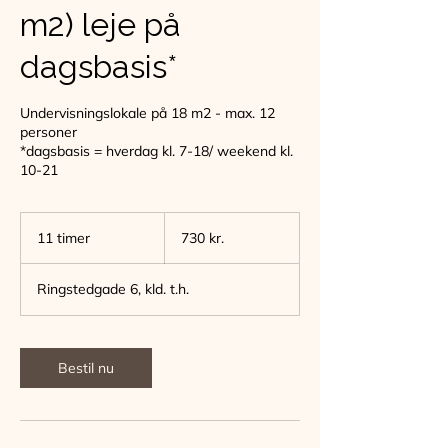
m2) leje på
dagsbasis*
Undervisningslokale på 18 m2 - max. 12
personer
*dagsbasis = hverdag kl. 7-18/ weekend kl.
10-21
730
danske
11 timer
1
730 kr.
kroner
1
t
Ringstedgade 6, kld. t.h.
i
m
e
r
Bestil nu