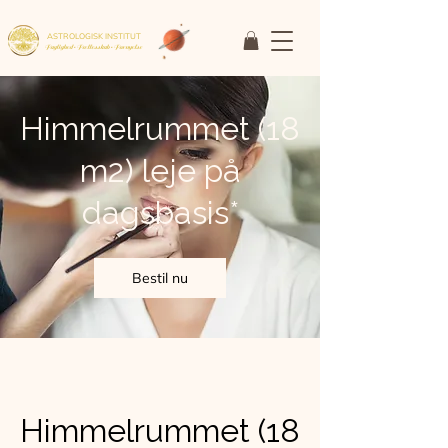
ASTROLOGISK INSTITUT
Faglighed • Fællesskab
• Fornyelse
Himmelrummet (18
m2) leje på
dagsbasis*
Bestil nu
Himmelrummet (18