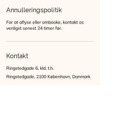
Annulleringspolitik
For at aflyse eller ombooke, kontakt os
venligst senest 24 timer før.
Kontakt
Ringstedgade 6, kld. t.h.
Ringstedgade, 2100 København, Danmark
TILMELD DIG VORES NYHEDSBREV
Hold dig opdateret om astrologi, events og undervisning på
instituttet - online og on-site i København