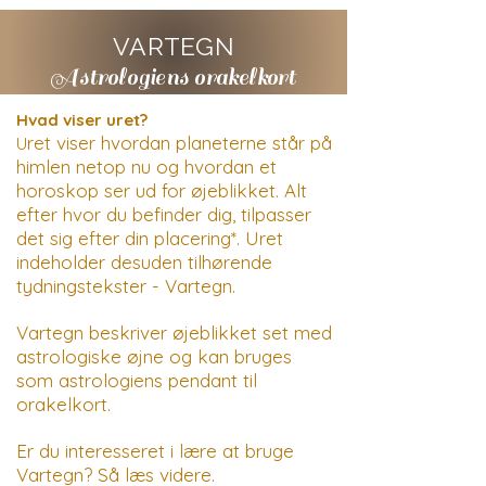
VARTEGN
Astrologiens orakelkort
Hvad viser uret?
ret viser hvordan planeterne står på
U
himlen netop nu
og
hvordan et
horoskop
ser ud for øjeblikket. Alt
efter hvor
du befinder dig, tilpasser
det sig e
fter din placering
*
.
Uret
indeholder desuden tilhørende
tydningstekster - Vartegn.
Vartegn beskriver øjeblikket set med
astrologiske øjne og kan bruges
som
astrologiens pendant til
orakelkort.
Er du interesseret i lære at bruge
Vartegn? Så læs videre.