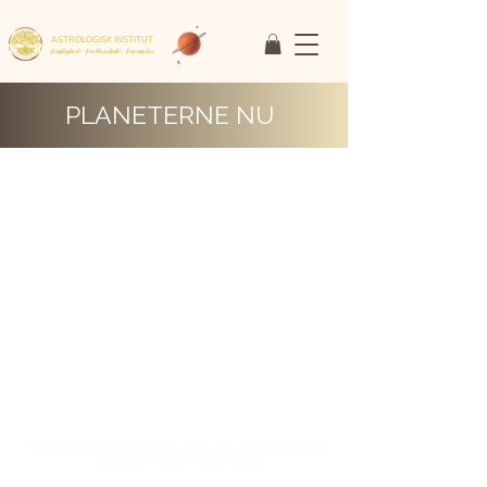
ASTROLOGISK INSTITUT
Faglighed • Fællesskab
• Fornyelse
PLANETERNE NU
Udviklet af Laurids Pedersen (software), Johan Hjelmborg
og Louise Kirsebom (tydninger)