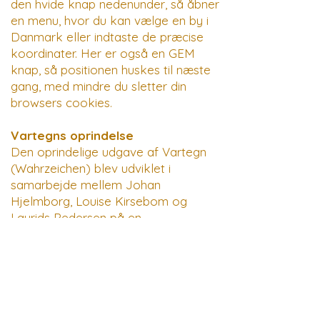
den hvide knap nedenunder, så åbner
en menu, hvor du kan vælge en by i
Danmark eller indtaste de præcise
koordinater. Her er også en GEM
knap, så positionen huskes til næste
gang, med mindre du sletter din
browsers cookies.
Vartegns oprindelse
Den oprindelige udgave af Vartegn
(Wahrzeichen) blev udviklet i
samarbejde mellem Johan
Hjelmborg, Louise Kirsebom og
Laurids Pedersen på en
astrologikongres i Schweiz for ca. 30
år siden. Johans bror tegnede til
projektet to ravne, der skulle
forestille Hugin og Munin fra den
nordiske mytologi. Navnet
"Wahrzeichen" skulle lede tankerne