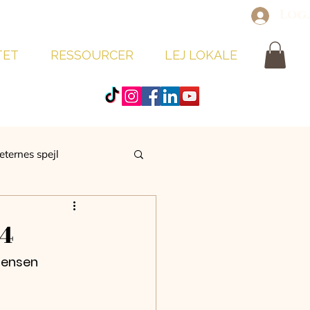
Log
TET
RESSOURCER
LEJ LOKALE
eternes spejl
4
 Jensen