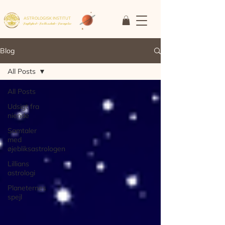
ASTROLOGISK INSTITUT
Faglighed • Fællesskab
• Fornyelse
Blog
All Posts
All Posts
Udsigt fra
niende
Samtaler
med
øjebliksastrologen
Lillians
astrologi
Planeternes
spejl