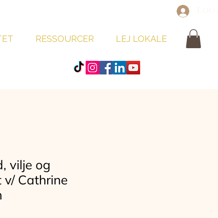
Log
TET
RESSOURCER
LEJ LOKALE
 vilje og
 v/ Cathrine
m