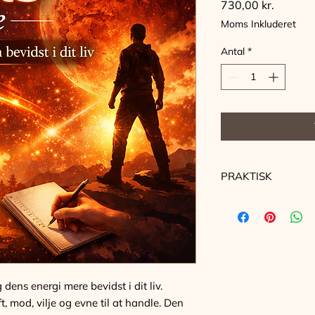
Pris
730,00 kr.
Moms Inkluderet
Antal
*
PRAKTISK
Tid: 28. september 2
Sted: Astrologisk In
Underviser: Cathrin
Gennemføres ved m
deltagere.
dens energi mere bevidst i dit liv.
, mod, vilje og evne til at handle. Den