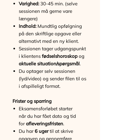
Varighed:
30-45 min. (selve
sessionen må gerne vare
længere)
Indhold:
Mundtlig opfølgning
på den skriftlige opgave eller
alternativt med en ny klient.
Sessionen tager udgangspunkt
i klientens
fødselshoroskop
og
aktuelle situation/spørgsmål
.
Du optager selv sessionen
(lyd/video) og sender filen til os
i afspilleligt format.
Frister og sparring
E
ksamensforløbet starter
når du har fået dato og tid
for
afleveringsfristen
.
Du har
6 uger
til at skrive
opgaven og gennemføre