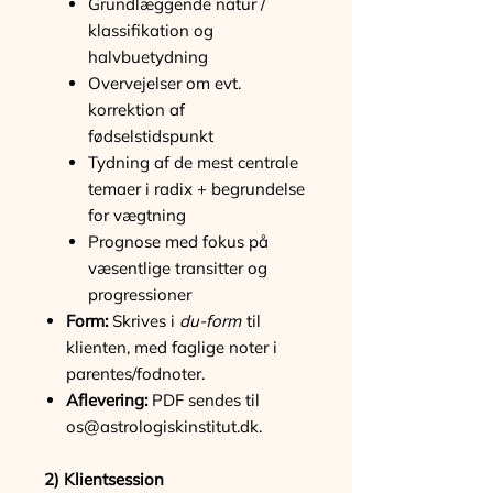
Grundlæggende natur /
klassifikation og
halvbuetydning
Overvejelser om evt.
korrektion af
fødselstidspunkt
Tydning af de mest centrale
temaer i radix + begrundelse
for vægtning
Prognose med fokus på
væsentlige transitter og
progressioner
Form:
Skrives i
du-form
til
klienten, med faglige noter i
parentes/fodnoter.
Aflevering:
PDF sendes til
os@astrologiskinstitut.dk.
2) Klientsession