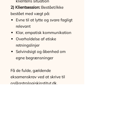
klientens situation
2) Klientsession:
Bestået/ikke
bestået med vægt på:
Evne til at lytte og svare fagligt
relevant
Klar, empatisk kommunikation
Overholdelse af etiske
retningslinjer
Selvindsigt og åbenhed om
egne begrænsninger
Få de fulde, gældende
eksamenskrav ved at skrive til
os@astrologiskinstitut.dk.
Mere end en eksamen
På Astrologisk Institut ser vi
diplomeksamen som en del af et
større arbejde for at styrke