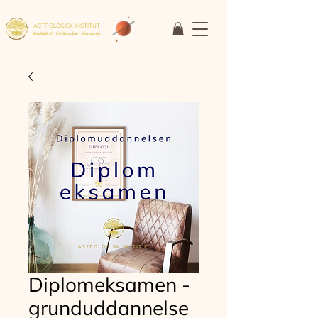
ASTROLOGISK INSTITUT
Faglighed • Fællesskab
• Fornyelse
Diplomeksamen -
grunduddannelse