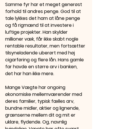
Samme fyr har et meget generøst 
forhold til andres penge. God til at 
tale lykkes det ham at låne penge 
og få rigmænd til at investere i 
luftige projekter. Han skylder 
millioner væk, får ikke skabt nogle 
rentable resultater, men fortsætter 
tilsyneladende uberørt med høj 
cigarføring og flere lån. Hans gamle 
far havde en større arv i banken, 
det har han ikke mere.
Mange Vægte har ongoing 
økonomiske mellemværender med 
deres familier, typisk fælles arv, 
bundne midler, aktier og lignende, 
grænserne mellem dit og mit er 
uklare, flydende. Og, navnlig 
kvindelige, Vægte har ofte svært 