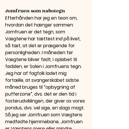
Jomfruen som nabotegn
Efterhånden har jeg en teori om, 
hvordan det hænger sammen: 
Jomfruen er det tegn, som 
Vægtene har tættest ind på livet, 
så tæt, at det er prægende for 
personligheden. I måneden før 
Vægtene bliver født, i opløbet til 
fødslen, er Solen i Jomfruens tegn. 
Jeg har af fagfolk ladet mig 
fortælle, at svangerskabet sidste 
måned bruges til ”opbygning af 
pufferzone”, dvs. det er den tid i 
fosterudviklingen, der giver os vores 
pondus, dvs. vel sige, en slags magt. 
Så jeg ser Jomfruen som Vægtens 
medfødte hjemmebane, Jomfruen 
er Vægtens mere eller mindre 