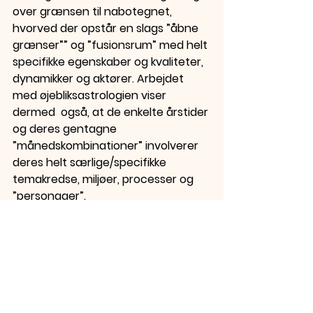
over grænsen til nabotegnet, 
hvorved der opstår en slags ”åbne 
grænser”” og ”fusionsrum” med helt 
specifikke egenskaber og kvaliteter, 
dynamikker og aktører. Arbejdet 
med øjebliksastrologien viser 
dermed  også, at de enkelte årstider 
og deres gentagne 
”månedskombinationer” involverer 
deres helt særlige/specifikke 
temakredse, miljøer, processer og 
”personager”.
Nabotegn er sædvanligvis 
aktiverede samtidig. Solens nabo, 
Merkur, befinder sig altid enten i 
samme tegn som Solen eller i et af 
dets nabotegn. Og Venus, der godt 