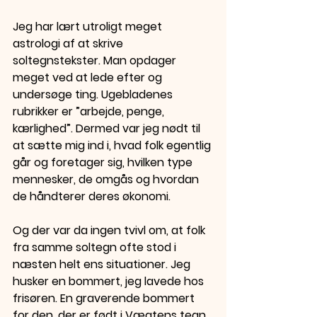
Jeg har lært utroligt meget 
astrologi af at skrive 
soltegnstekster. Man opdager 
meget ved at lede efter og 
undersøge ting. Ugebladenes 
rubrikker er ”arbejde, penge, 
kærlighed”. Dermed var jeg nødt til 
at sætte mig ind i, hvad folk egentlig 
går og foretager sig, hvilken type 
mennesker, de omgås og hvordan 
de håndterer deres økonomi. 
Og der var da ingen tvivl om, at folk 
fra samme soltegn ofte stod i 
næsten helt ens situationer. Jeg 
husker en bommert, jeg lavede hos 
frisøren. En graverende bommert 
for den, der er født i Vægtens tegn. 