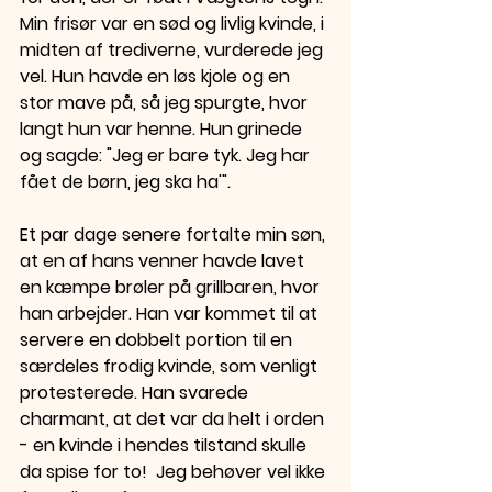
Min frisør var en sød og livlig kvinde, i 
midten af trediverne, vurderede jeg 
vel. Hun havde en løs kjole og en 
stor mave på, så jeg spurgte, hvor 
langt hun var henne. Hun grinede 
og sagde: "Jeg er bare tyk. Jeg har 
fået de børn, jeg ska ha'".
Et par dage senere fortalte min søn, 
at en af hans venner havde lavet 
en kæmpe brøler på grillbaren, hvor 
han arbejder. Han var kommet til at 
servere en dobbelt portion til en 
særdeles frodig kvinde, som venligt 
protesterede. Han svarede 
charmant, at det var da helt i orden 
- en kvinde i hendes tilstand skulle 
da spise for to!  Jeg behøver vel ikke 