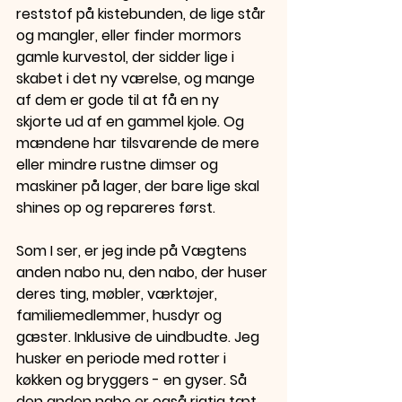
reststof på kistebunden, de lige står 
og mangler, eller finder mormors 
gamle kurvestol, der sidder lige i 
skabet i det ny værelse, og mange 
af dem er gode til at få en ny 
skjorte ud af en gammel kjole. Og 
mændene har tilsvarende de mere 
eller mindre rustne dimser og 
maskiner på lager, der bare lige skal 
shines op og repareres først.
Som I ser, er jeg inde på Vægtens 
anden nabo nu, den nabo, der huser 
deres ting, møbler, værktøjer, 
familiemedlemmer, husdyr og 
gæster. Inklusive de uindbudte. Jeg 
husker en periode med rotter i 
køkken og bryggers - en gyser. Så 
den anden nabo er også rigtig tæt 