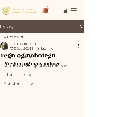
ASTROLOGISK INSTITUT
Faglighed • Fællesskab
• Fornyelse
Indlæg
All Posts
Louise Kirsebom
All Posts
20. sep. 2024
8 min læsning
Tegn og nabotegn
Udsigt fra niende
Vægten og dens naboer
Samtaler med øjebliksastrologen
Lillians astrologi
Planeternes spejl