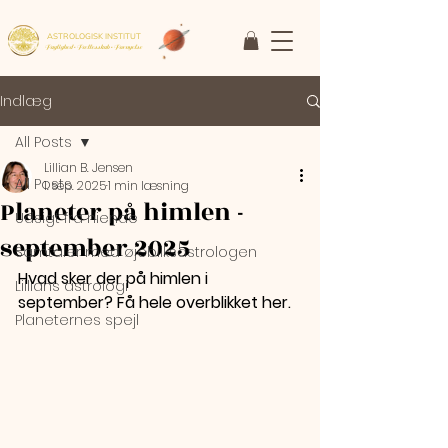
ASTROLOGISK INSTITUT
Faglighed • Fællesskab
• Fornyelse
Indlæg
All Posts
Lillian B. Jensen
All Posts
1. sep. 2025
1 min læsning
Planeter på himlen -
Udsigt fra niende
september 2025
Samtaler med øjebliksastrologen
Hvad sker der på himlen i 
Lillians astrologi
september? Få hele overblikket her.
Planeternes spejl