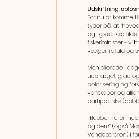
Udskiftning, opløs
For nu at komme til
tyder på, at ”hove
og i givet fald tilde
fiskeriminister - vi
vælgerfrafald og sy
Men allerede i dagen
udpræget grad også
polarisering og fo
venskaber og allian
partipolitiske (dobb
I klubber, forening
og dem” (også Mars
Vandbæreren) i for