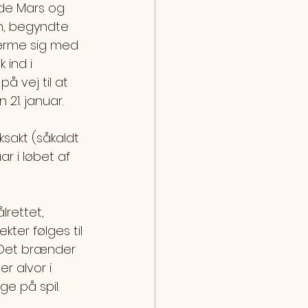
e Mars og 
n, begyndte 
ærme sig med 
k ind i 
å vej til at 
21. januar. 
ksakt (såkaldt 
ar i løbet af 
rettet, 
kter følges til 
 Det brænder 
r alvor i 
e på spil.