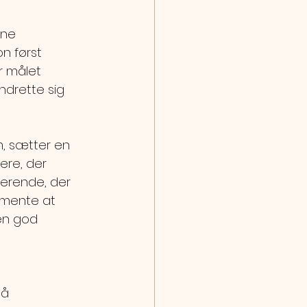
vne 
n først 
r målet 
ndrette sig 
m, sætter en 
ere, der 
derende, der 
r mente at 
en god 
å 