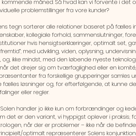
n kommende måned. Så hvad kan vi forvente i det offe
ividuelle problemstillinger fra vore kunder?
 tegn sorterer alle relationer baseret på fælles in
enskaber, kollegiale forhold, sammenslutninger, fore
institutioner hvis hensigtserklæringer, optimalt set, g
mtid”; med udvikling, viden, oplysning, undervisnin
og, ikke mindst, med den løbende nyeste teknolog
år det drejer sig om tværfaglighed eller en komité,
 repræsentanter fra forskellige grupperinger samles
de fælles løsninger og, for efterfølgende, at kunne de
alinger eller regler.
Solen handler jo ikke kun om forbrændinger og kede
m det er den variant, vi hyppigst oplever i praksis; 
strologen, når der er problemer – ikke når de befinder
 Principielt/optimalt repræsenterer Solens konjunktion