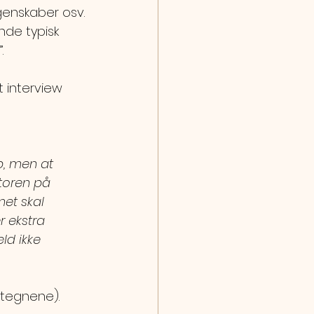
genskaber osv. 
de typisk 
.
 interview 
, men at 
toren på 
et skal 
 ekstra 
ld ikke 
fttegnene).