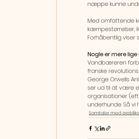
næppe kunne undg
Med omfattende kon
kæmpestørrelser, l
Forhåbentlig viser
Nogle er mere lige
Vandbæreren forbin
franske revolutions
George Orwells Anim
ser ud til at være
organisationer (eft
underhunde. Så vi 
Samtaler med øjeblik