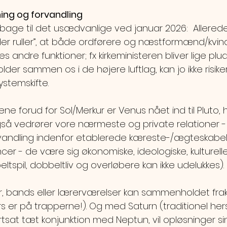
ning og forvandling 
bage til det usædvanlige ved januar 2026:  Allerede
der ruller”, at både ordførere og næstformænd/kvinde
les andre funktioner; fx kirkeministeren bliver lige plud
 holder sammen os i de højere luftlag, kan jo ikke risike
stemskifte.
e forud for Sol/Merkur er Venus nået ind til Pluto, hv
 vedrører vore nærmeste og private relationer - i
rvandling indenfor etablerede kæreste-/ægteskabeli
cer - de være sig økonomiske, ideologiske, kulturelle 
eltspil, dobbeltliv og overløbere kan ikke udelukkes). 
er, bands eller lærerværelser kan sammenholdet frakt
 er på trapperne!). Og med Saturn (traditionel hersk
tsat tæt konjunktion med Neptun, vil opløsninger si