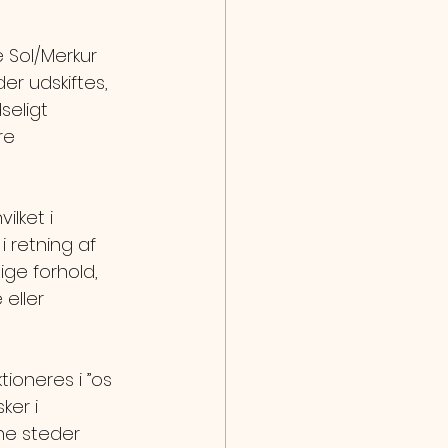
 Sol/Merkur 
r udskiftes, 
seligt 
re 
ilket i 
 retning af 
ge forhold, 
eller 
ioneres i ”os 
er i 
ne steder 