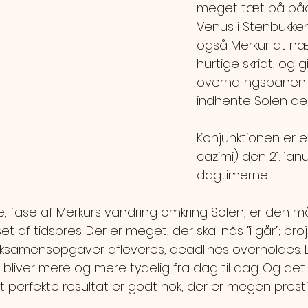
meget tæt på båd
Venus i Stenbukke
også Merkur at n
hurtige skridt, og gi
overhalingsbanen p
indhente Solen den 
Konjunktionen er e
cazimi) den 21. janu
dagtimerne.
, fase af Merkurs vandring omkring Solen, er den mål
t af tidspres. Der er meget, der skal nås ”i går”; proje
eksamensopgaver afleveres, deadlines overholdes.
liver mere og mere tydelig fra dag til dag. Og det e
 perfekte resultat er godt nok, der er megen prestig