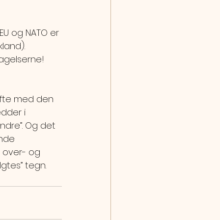
EU og NATO er 
land).
tagelserne!
ofte med den 
dder i 
ndre”. Og det 
nde 
d over- og 
gtes” tegn.