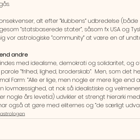
ås.
sekvenser, alt efter ”klubbens” udbredelse (både 
igesom ”statsbaserede stater”, såsom fx USA og Tysk
 sig vor astrologiske ”community” at være en af und
 end andre
des med idealisme, demokrati og solidaritet, og 
 parole ”frihed, lighed, broderskab”.  Men, som det he
al Farm: ”Alle er lige, men nogle er mere lige end a
 en lovmæssighed, at nok så idealistiske og velmene
er nogle års levetid) udvikler et strengt hierarki me
har også at gøre med eliternes og ”de særligt udval
sastrologen