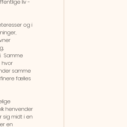
ntlige liv - 
teresser og i 
ninger, 
avner 
g, 
i.  Samme 
 hvor 
 under samme 
finere fælles  
lige 
folk henvender 
 sig midt i en  
er en 