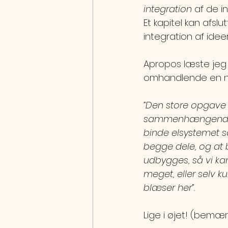
integration
 af de i
Et kapitel kan afs
integration af idee
Apropos læste jeg 
omhandlende en ny 
”Den store opgave b
sammenhængende sy
binde elsystemet 
begge dele, og at 
udbygges, så vi ka
meget, eller selv k
blæser her”.
Lige i øjet! (bemær