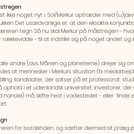
lstregen
et ikke noget nyt i; Sol/Merkur optræder med (u)jæ
kken. Det usædvanlige er, at den eksakte konjunktio
æreren tegn. Så nu skal Merkur på målstregen - hvo
 rækkevidde - til at indstille sig på noget andet og i
 alle andre (dvs. Månen og planeterne) drejer sig o
des at mennesker i Merkurs situation (fx medarbejd
illing; kandidater, der satser på et professorat; stu
 på ophold i et udenlandsk universitet; investorer, de
 handel) må skifte hest i vadestedet - eller  finde 
rt.
egn
eren for bordenden, og sætter dermed sit præg p