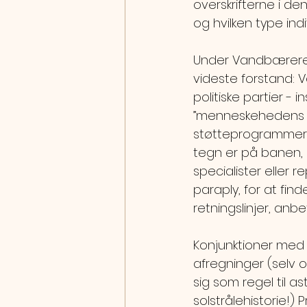
overskrifterne i de
og hvilken type ind
Under Vandbærerens
videste forstand: V
politiske partier - 
”menneskehedens fre
støtteprogrammer, 
tegn er på banen, n
specialister eller
paraply, for at fin
retningslinjer, anbef
Konjunktioner med 
afregninger (selv o
sig som regel til a
solstrålehistorie!)