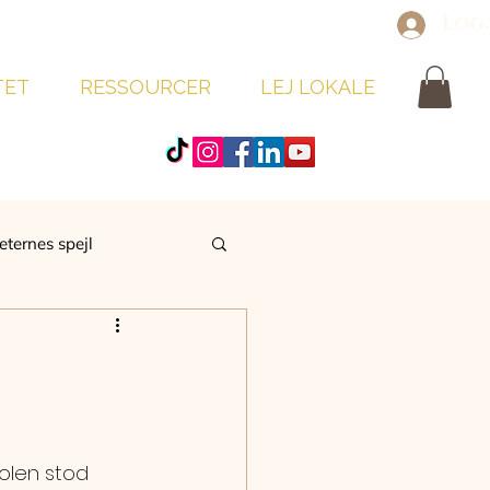
Log
TET
RESSOURCER
LEJ LOKALE
eternes spejl
Solen stod 