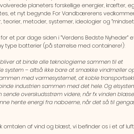
nvolverede planeters forskellige energier, kræfter, e
luttes, et nyt begynde. For Vandbærerens vedkommen
r, teorier, metoder, systemer, ideologier og ”mindset”
for et par dage siden i ”Verdens Bedste Nyheder” et
type batterier (på størrelse med containere!): 
liver at binde alle teknologierne sammen til et 
stem – altså ikke bare at smække vindmøller op
sammen med varmesystemet, at koble transportsek
binde industrien sammen med det hele. Og elsystem
n sende overskudsstrøm videre, når fx vinden blæser
unne hente energi fra naboerne, når det så til gengæ
k omtalen af vind og blæst, vi befinder os i et af lu