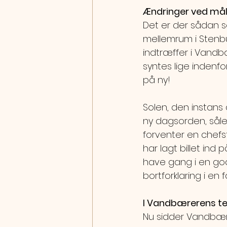
Ændringer ved må
Det er der sådan s
mellemrum i Stenbu
indtræffer i Vandb
syntes lige indenfor
på ny!
Solen, den instans
ny dagsorden, såle
forventer en chefst
har lagt billet ind
have gang i en god
bortforklaring i en fa
I Vandbærerens t
Nu sidder Vandbær