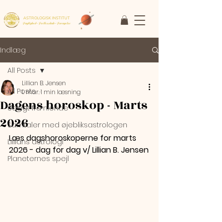
ASTROLOGISK INSTITUT
Faglighed • Fællesskab
• Fornyelse
Indlæg
All Posts
Lillian B. Jensen
All Posts
1. mar.
1 min læsning
Dagens horoskop - Marts
Udsigt fra niende
2026
Samtaler med øjebliksastrologen
Læs dagshoroskoperne for marts 
Lillians astrologi
2026 - dag for dag v/ Lillian B. Jensen
Planeternes spejl