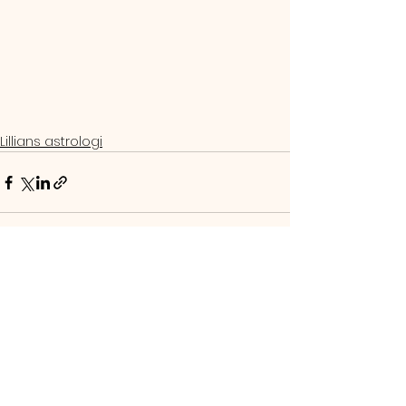
Lillians astrologi
Se alle
Seneste blogindlæg