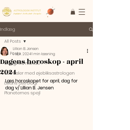
ASTROLOGISK INSTITUT
Faglighed • Fællesskab
• Fornyelse
Indlæg
All Posts
Lillian B. Jensen
All Posts
1. apr. 2024
1 min læsning
Dagens horoskop - april
Udsigt fra niende
2024
Samtaler med øjebliksastrologen
Læs horoskopet for april, dag for 
Lillians astrologi
dag v/ Lillian B. Jensen
Planeternes spejl