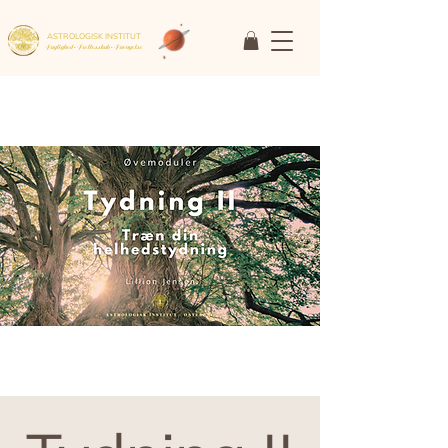
ASTROLOGISK INSTITUT
Faglighed • Fællesskab
• Fornyelse