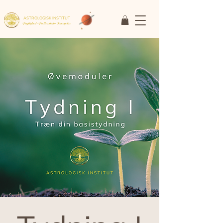
ASTROLOGISK INSTITUT
Faglighed • Fællesskab
• Fornyelse