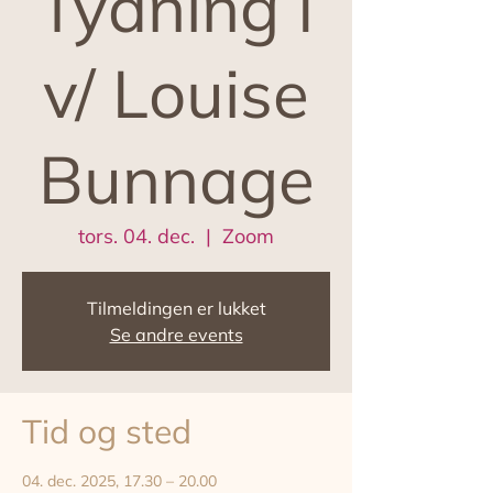
Tydning I
v/ Louise
Bunnage
tors. 04. dec.
  |  
Zoom
Tilmeldingen er lukket
Se andre events
Tid og sted
04. dec. 2025, 17.30 – 20.00