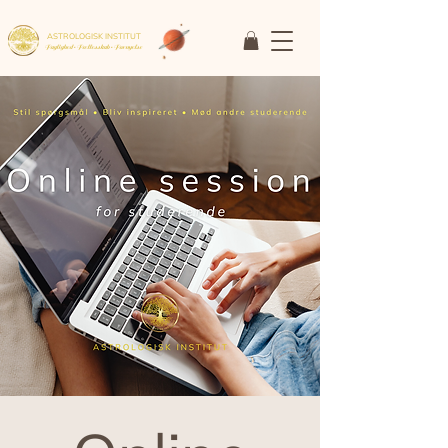
ASTROLOGISK INSTITUT
Faglighed • Fællesskab
• Fornyelse