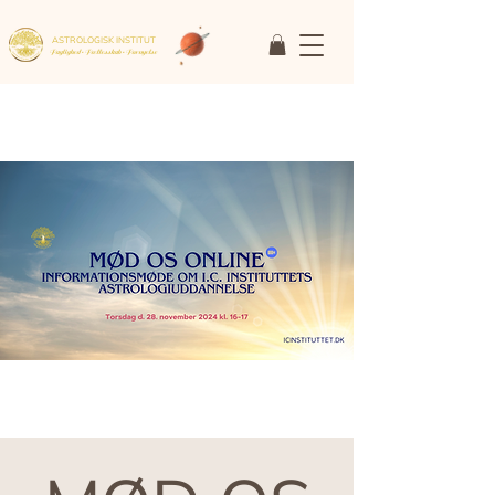
ASTROLOGISK INSTITUT
Faglighed • Fællesskab
• Fornyelse