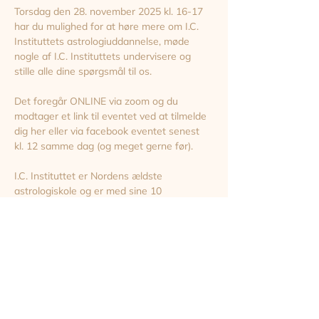
Torsdag den 28. november 2025 kl. 16-17 
har du mulighed for at høre mere om I.C. 
Instituttets astrologiuddannelse, møde 
nogle af I.C. Instituttets undervisere og 
stille alle dine spørgsmål til os.
Det foregår ONLINE via zoom og du 
modtager et link til eventet ved at tilmelde 
dig her eller via facebook eventet senest 
kl. 12 samme dag (og meget gerne før).
I.C. Instituttet er Nordens ældste 
astrologiskole og er med sine 10 
undervisere samt gæsteundervisere 
kendetegnet ved faglig bredde og unikke 
muligheder for specialisering.
Vi glæder os til at se dig!
Del