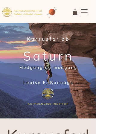
ASTROLOGISK INSTITUT
Faglighed • Fællesskab
• Fornyelse