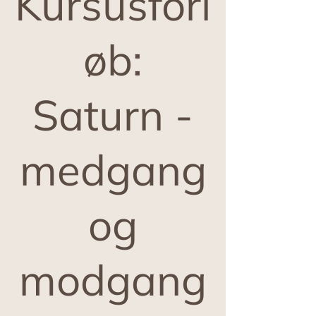
Kursusforl
øb:
Saturn -
medgang
og
modgang