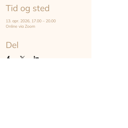
Tid og sted
13. apr. 2026, 17.00 – 20.00
Online via Zoom
Del
TILMELD DIG VORES NYHEDSBREV
Hold dig opdateret om astrologi, events og undervisning på
instituttet - online og on-site i København
TILMELD