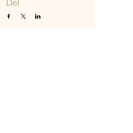
Del
TILMELD DIG VORES NYHEDSBREV
Hold dig opdateret om astrologi, events og undervisning på
instituttet - online og on-site i København
TILMELD