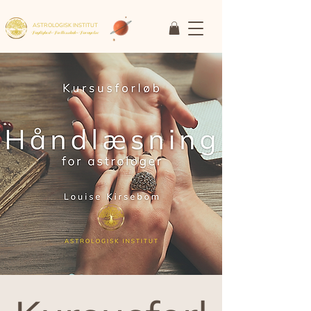
ASTROLOGISK INSTITUT
Faglighed • Fællesskab
• Fornyelse