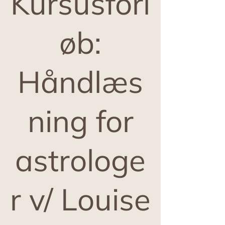
Kursusforl
øb:
Håndlæs
ning for
astrologe
r v/ Louise