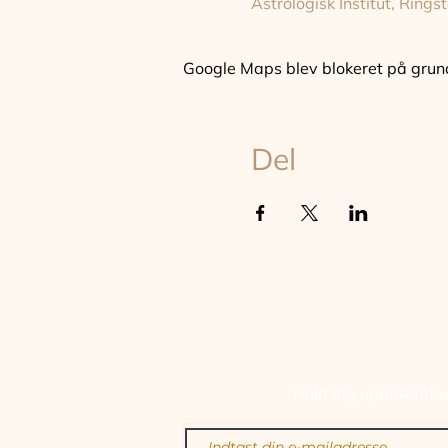
Astrologisk Institut, Rin
Google Maps blev blokeret på grund a
Del
TILM
Hold dig opdateret om