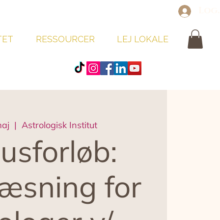
Log
TET
RESSOURCER
LEJ LOKALE
maj
  |  
Astrologisk Institut
usforløb:
æsning for