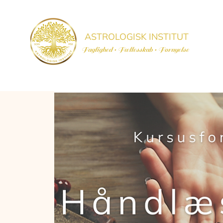
ASTROLOGISK INSTITUT
Faglighed • Fællesskab
• Fornyelse