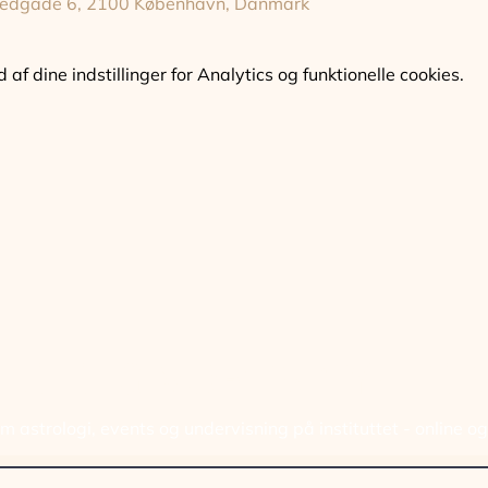
gstedgade 6, 2100 København, Danmark
f dine indstillinger for Analytics og funktionelle cookies.
ELD DIG VORES NYHED
 astrologi, events og undervisning på instituttet - online o