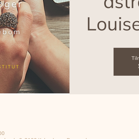
astr
Louis
Til
00