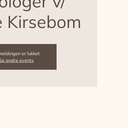
ologer v/
e Kirsebom
meldingen er lukket
Se andre events