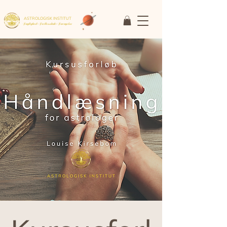
ASTROLOGISK INSTITUT
Faglighed • Fællesskab
• Fornyelse