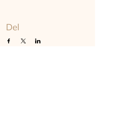
Del
TILMELD DIG VORES NYHEDSBREV
Hold dig opdateret om astrologi, events og undervisning på
instituttet - online og on-site i København
TILMELD