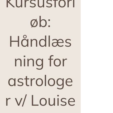
Kursusforl
øb:
Håndlæs
ning for
astrologe
r v/ Louise