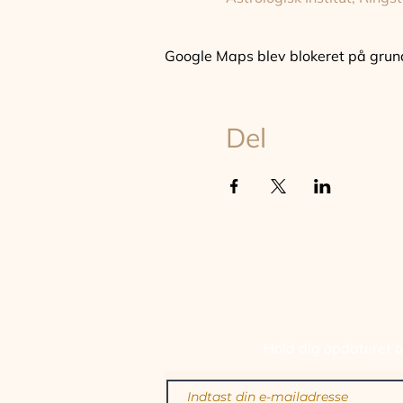
Google Maps blev blokeret på grund a
Del
TILM
Hold dig opdateret om