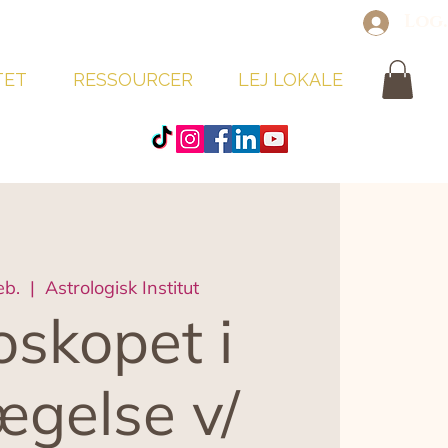
Log
TET
RESSOURCER
LEJ LOKALE
eb.
  |  
Astrologisk Institut
skopet i
gelse v/