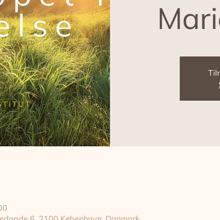
Mari
Til
00
gstedgade 6, 2100 København, Danmark