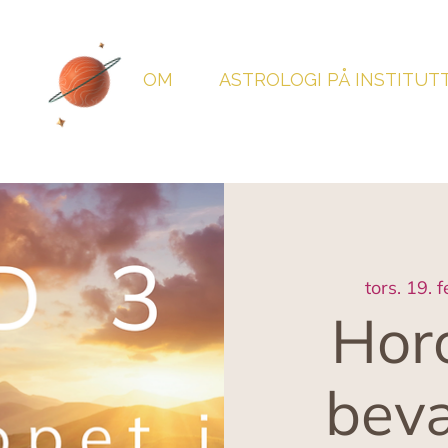
OM
ASTROLOGI PÅ INSTITUT
tors. 19. f
Horo
bevæ