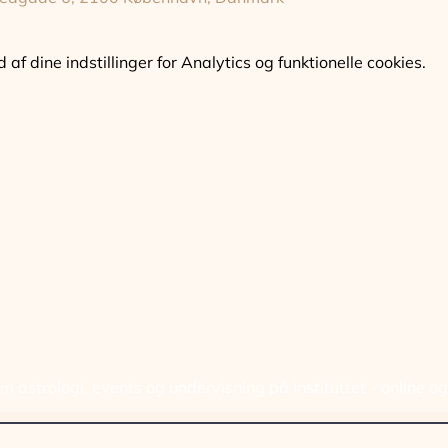
f dine indstillinger for Analytics og funktionelle cookies.
ELD DIG VORES NYHED
 astrologi, events og undervisning på instituttet - online o