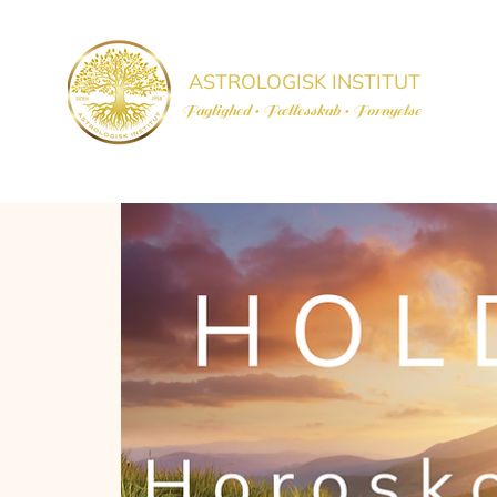
ASTROLOGISK INSTITUT
Faglighed • Fællesskab
• Fornyelse