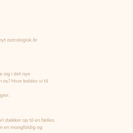
yt astrologisk år 
 sig i det nye 
os? Hvor kaldes vi til 
ier. 
i dækker op til en fælles 
en en mangfoldig og 