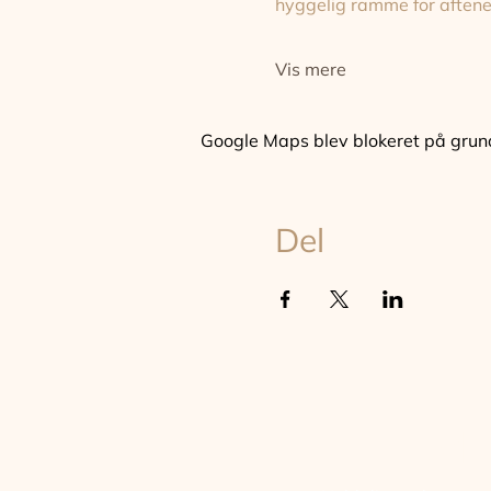
hyggelig ramme for aften
Vis mere
Google Maps blev blokeret på grund a
Del
TILM