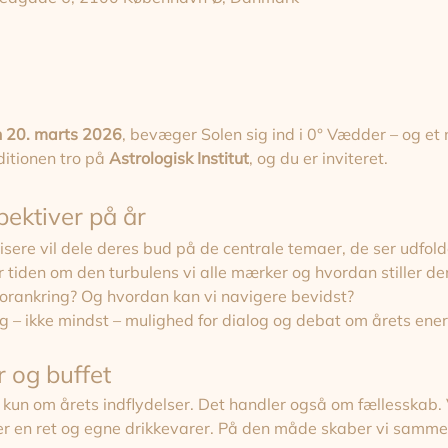
 20. marts 2026
, bevæger Solen sig ind i 0° Vædder – og et n
ditionen tro på 
Astrologisk Institut
, og du er inviteret.
pektiver på år
visere vil dele deres bud på de centrale temaer, de ser udfolde
 tiden om den turbulens vi alle mærker og hvordan stiller den 
 forankring? Og hvordan kan vi navigere bevidst?
g – ikke mindst – mulighed for dialog og debat om årets energ
r og buffet
 kun om årets indflydelser. Det handler også om fællesskab. V
ger en ret og egne drikkevarer. På den måde skaber vi samm