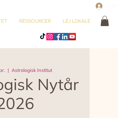
Log
TET
RESSOURCER
LEJ LOKALE
ar.
  |  
Astrologisk Institut
ogisk Nytår
2026