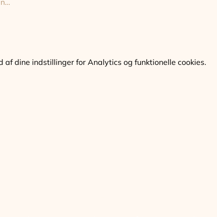
en…
f dine indstillinger for Analytics og funktionelle cookies.
ELD DIG VORES NYHED