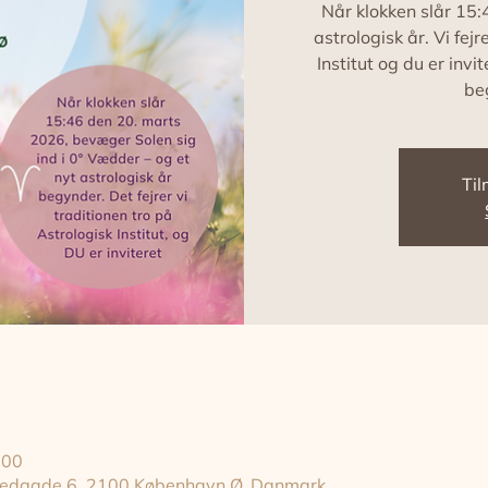
Når klokken slår 15:
astrologisk år. Vi fe
Institut og du er invi
be
Til
.00
gstedgade 6, 2100 København Ø, Danmark