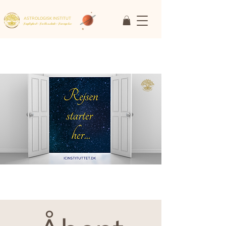
ASTROLOGISK INSTITUT
Faglighed • Fællesskab
• Fornyelse