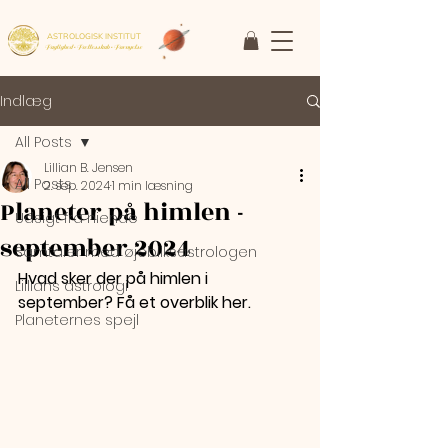
ASTROLOGISK INSTITUT
Faglighed • Fællesskab
• Fornyelse
Indlæg
All Posts
Lillian B. Jensen
All Posts
2. sep. 2024
1 min læsning
Planeter på himlen -
Udsigt fra niende
september 2024
Samtaler med øjebliksastrologen
Hvad sker der på himlen i 
Lillians astrologi
september? Få et overblik her.
Planeternes spejl