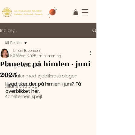
ASTROLOGISK INSTITUT
Faglighed • Fællesskab
• Fornyelse
Indlæg
All Posts
Lillian B. Jensen
All Posts
30. maj 2025
1 min læsning
Planeter på himlen - juni
Udsigt fra niende
2025
Samtaler med øjebliksastrologen
Hvad sker der på himlen i juni? Få 
Lillians astrologi
overblikket her.
Planeternes spejl