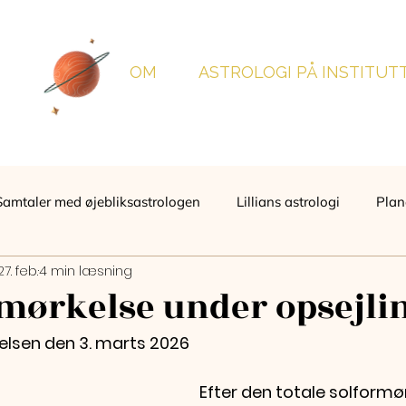
OM
ASTROLOGI PÅ INSTITUT
Samtaler med øjebliksastrologen
Lillians astrologi
Plan
27. feb.
4 min læsning
ørkelse under opsejli
sen den 3. marts 2026
Efter den totale solformør