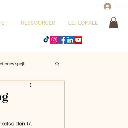
Log
TET
RESSOURCER
LEJ LOKALE
eternes spejl
ng
kelse den 17. 