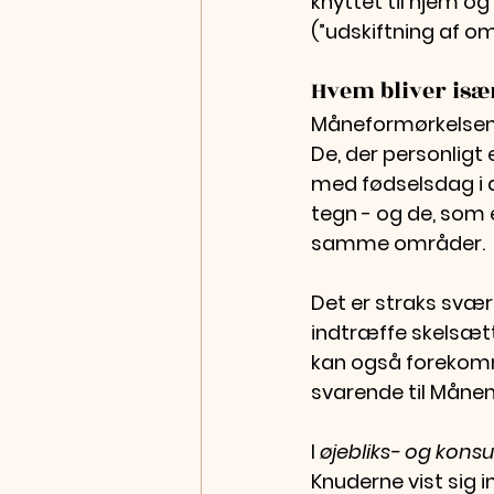
knyttet til hjem og 
(”udskiftning af o
Hvem bliver isæ
Måneformørkelsen e
De, der personligt
med fødselsdag i d
tegn - og de, som
samme områder.  
Det er straks svær
indtræffe skelsæt
kan også forekomm
svarende til Månens
I 
øjebliks- og kons
Knuderne vist sig 