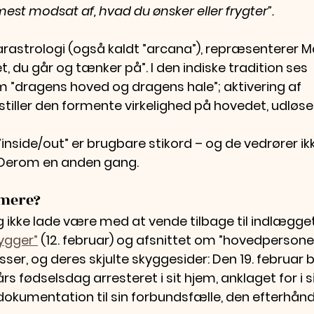
est modsat af, hvad du ønsker eller frygter”.
rarastrologi (også kaldt ”arcana”), repræsenterer 
et, du går og tænker på”.
I den indiske tradition ses 
”dragens hoved og dragens hale”; aktivering af 
ller den formente virkelighed på hovedet, udløser
inside/out” er brugbare stikord – og de vedrører ik
 Derom en anden gang.
 mere?
g ikke lade være med at vende tilbage til indlægget
ygger”
 (12. februar) og afsnittet om ”hovedpersoner
ser, og deres skjulte skyggesider: Den 19. februar b
s fødselsdag arresteret i sit hjem, anklaget for i si
okumentation til sin forbundsfælle, den efterhån