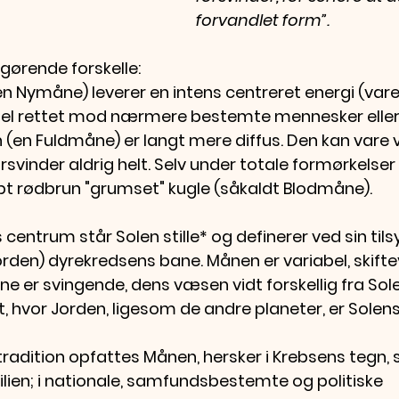
forvandlet form”.
gørende forskelle:
n Nymåne) leverer en intens centreret energi (varer
gel rettet mod nærmere bestemte mennesker eller 
en Fuldmåne) er langt mere diffus. Den kan vare ved
svinder aldrig helt. Selv under totale formørkelser
bt rødbrun "grumset" kugle (såkaldt Blodmåne).
entrum står Solen stille* og definerer ved sin til
orden) dyrekredsens bane. Månen er variabel, skiftevi
bane er svingende, dens væsen vidt forskellig fra So
, hvor Jorden, ligesom de andre planeter, er Solens
 tradition opfattes Månen, hersker i Krebsens tegn,
lien; i nationale, samfundsbestemte og politiske 