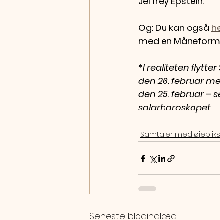
Jeffrey Epstein.
Og: Du kan også 
h
med en Måneformør
*I realiteten flytt
den 26. februar med 
den 25. februar – s
solarhoroskopet.
Samtaler med øjeblik
Seneste blogindlæg