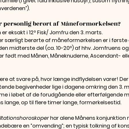
familie (i givet fald inklusive husdyr), såsom flytnin
mverdenen”).
r personlig berørt af Måneformørkelsen?
r eksakt i 12º Fisk/ Jomfru den 3. marts. 
 er særligt berørte af måneformørkelsen er i første
en midterste del (ca. 10-20º) af hhv. Jomfruens og
 er født med Månen, Måneknuderne, Ascendant- elle
ere at svare på, hvor længe indflydelsen varer! De
tende begivenheder lige i dagene omkring den 3. m
e i løbet af de forudgående eller efterfølgende 
 lange, op til flere timer lange, formørkelsestid.
ultationshoroskoper
 har alene Månens konjunktion 
indebære en ”omvending”; en typisk tolkning af kons