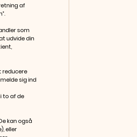
etning af 
”.
handler som 
 at udvide din 
ient,
t reducere 
melde sig ind 
i to af de
De kan også  
 eller 