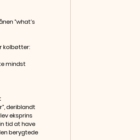
Månen ”what’s 
 kolbøtter: 
ke mindst 
 
”, deriblandt 
lev eksprins 
n tid at have 
den berygtede 