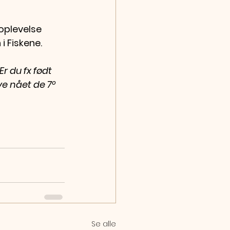
oplevelse 
 Fiskene.
r du fx født 
ve nået de 7º 
Se alle