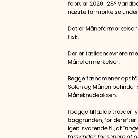
februar 2026 i 28º Vandbæ
næste formørkelse under 
Det er Måneformørkelsen i
Fisk. 
Der er fællesnævnere mel
Måneformørkelser:
Begge fænomener opstår,
Solen og Månen befinder 
Måneknudeaksen. 
I begge tilfælde træder lys
baggrunden, for derefter a
igen, svarende til, at 
"nog
forsvinder, for senere at d