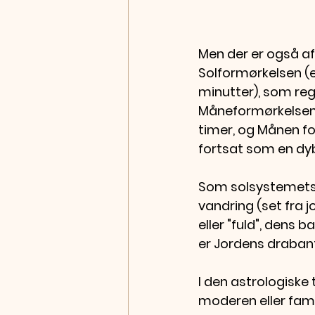
Men der er også af
Solformørkelsen (e
minutter), som re
Måneformørkelsen (
timer, og Månen for
fortsat som en dy
Som solsystemets c
vandring (set fra j
eller "fuld", dens 
er Jordens drabant
I den astrologiske
moderen eller fami