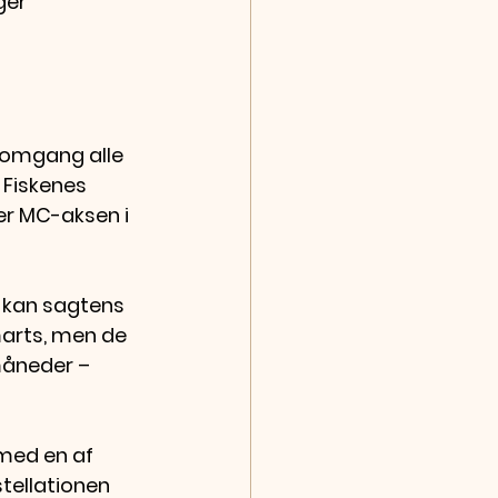
ger 
 omgang alle 
 Fiskenes 
r MC-aksen i 
r kan sagtens 
arts, men de 
måneder – 
med en af 
tellationen 