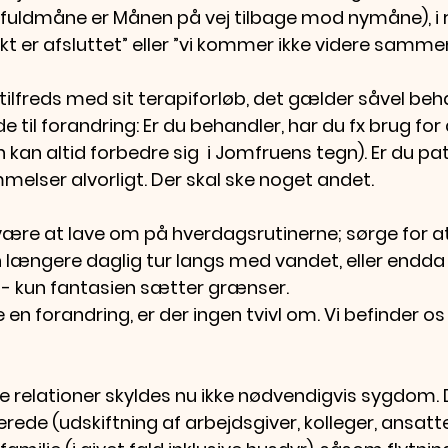
r fuldmåne er Månen på vej tilbage mod nymåne), i r
kt er afsluttet” eller ”vi kommer ikke videre sammen
utilfreds med sit terapiforløb, det gælder såvel be
de til forandring: Er du behandler, har du fx brug for
an altid forbedre sig  i Jomfruens tegn). Er du pat
melser alvorligt. Der skal ske noget andet. 
 være at lave om på hverdagsrutinerne; sørge for a
n længere daglig tur langs med vandet, eller endda 
 - kun fantasien sætter grænser.
 en forandring, er der ingen tvivl om. Vi befinder os 
e relationer skyldes nu ikke nødvendigvis sygdom. 
ede (udskiftning af arbejdsgiver, kolleger, ansatte),