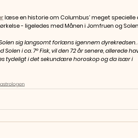
er
 læse en historie om Columbus’ meget specielle 
kelse - ligeledes med Månen i Jomfruen og Solen i
er Solen sig langsomt forlæns igennem dyrekredsen. E
Solen i ca. 7º Fisk, vil den 72 år senere, allerede ha
es tydeligt i det sekundære horoskop og da især i 
sastrologen