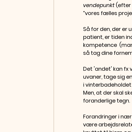
vendepunkt
 (efte
”vores fælles proje
Så for den, der er 
patient, er tiden in
kompetence  (man k
så tag dine fornem
Det 'andet' kan fx
uvaner, tage sig e
i vinterbadeholdet
Men, at der skal ske
foranderlige tegn.
Forandringer i nær
være arbejdsrelater