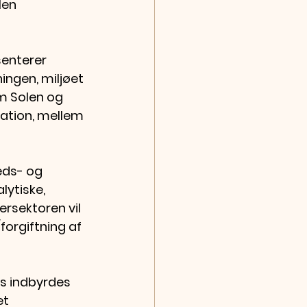
len 
senterer 
ngen, miljøet 
m Solen og 
tation, mellem 
eds- og 
ytiske, 
rsektoren vil 
forgiftning af 
es indbyrdes 
t 