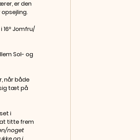
rer, er den 
opsejling. 
 16º Jomfru/ 
lem Sol- og 
 når både 
sig tæt på 
et i 
t titte frem 
en/noget 
ukke op i 