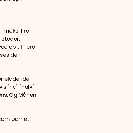
 maks. fire 
steder. 
 op til flere 
 ses den 
syneladende 
s "ny", "halv" 
lens. Og Månen 
.
 som barnet, 