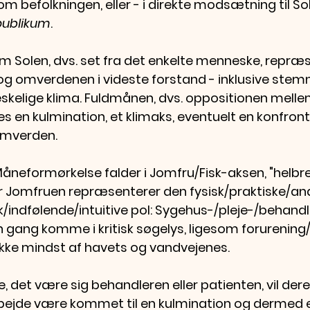
efolkningen, eller - i direkte modsætning til So
publikum
.
om Solen, dvs. set fra det enkelte menneske, repræ
g omverdenen i videste forstand - inklusive stemni
elige klima. Fuldmånen, dvs. oppositionen melle
es en kulmination, et klimaks, eventuelt en konfron
omverden.
neformørkelse falder i Jomfru/Fisk-aksen, "helbr
r Jomfruen repræsenterer den fysisk/praktiske/anal
k/indfølende/intuitive pol: Sygehus-/pleje-/behandle
n gang komme i kritisk søgelys, ligesom forurening/
ikke mindst af havets og vandvejenes.
, det være sig behandleren eller patienten, vil der
bejde være kommet til en kulmination og dermed e