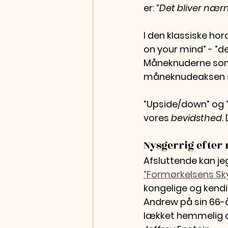
er: 
”Det bliver nærm
I den klassiske ho
on your mind” - ”d
Måneknuderne som 
måneknudeaksen sti
”Upside/down” og ”
vores 
bevidsthed
.
Nysgerrig efter
Afsluttende kan je
”Formørkelsens Sk
kongelige og kendis
Andrew på sin 66-år
lækket hemmelig d