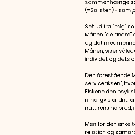
sammenhænge som b
(=Solisten) - som 
Set ud fra "mig" s
Månen "de andre" o
og det medmennesk
Månen, viser såled
individet og dets 
Den forestående Må
serviceaksen", hvo
Fiskene den psykis
rimeligvis endnu e
naturens helbred, 
Men for den enkelte
relation og samar