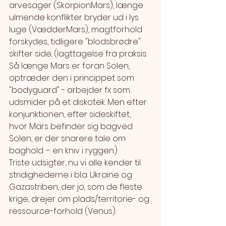
arvesager (SkorpionMars), længe 
ulmende konflikter bryder ud i lys 
luge (VædderMars), magtforhold 
forskydes, tidligere "blodsbrødre" 
skifter side. (Iagttagelse fra praksis: 
Så længe Mars er foran Solen, 
optræder den i princippet som 
"bodyguard" - arbejder fx som 
udsmider på et diskotek. Men efter 
konjunktionen, efter sideskiftet, 
hvor Mars befinder sig bagved 
Solen, er der snarere tale om 
baghold – en kniv i ryggen.)
Triste udsigter, nu vi alle kender til 
stridighederne i bl.a. Ukraine og 
Gazastriben, der jo, som de fleste 
krige, drejer om plads/territorie- og 
ressource-forhold (Venus).