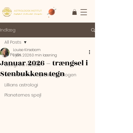
ASTROLOGISK INSTITUT
Faglighed • Fællesskab
• Fornyelse
Indlæg
All Posts
Louise Kirsebom
All Posts
1. jan. 2026
3 min læsning
Januar 2026 – trængsel i
Udsigt fra niende
Stenbukkens tegn
Samtaler med øjebliksastrologen
Lillians astrologi
Planeternes spejl