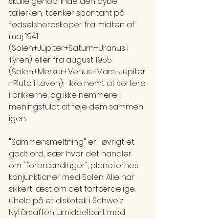
skulle genopfinde den dybe 
tallerken; tænker spontant på 
fødselshoroskoper fra midten af 
maj 1941 
(Solen+Jupiter+Saturn+Uranus i 
Tyren) eller fra august 1955 
(Solen+Merkur+Venus+Mars+Jupiter
+Pluto i Løven);  ikke nemt at sortere 
i brikkerne, og ikke nemmere, 
meningsfuldt at føje dem sammen 
igen.
"Sammensmeltning" er i øvrigt et 
godt ord, især hvor det handler 
om "forbrændinger", planeternes 
konjunktioner med Solen. Alle har 
sikkert læst om det forfærdelige 
uheld på et diskotek i Schweiz 
Nytårsaften, umiddelbart med 