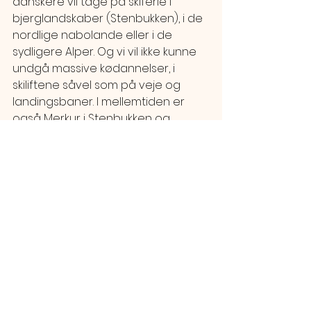
danskere vil tage på skiferie i 
bjerglandskaber (Stenbukken), i de 
nordlige nabolande eller i de 
sydligere Alper. Og vi vil ikke kunne 
undgå massive kødannelser, i 
skiliftene såvel som på veje og 
landingsbaner. I mellemtiden er 
også Merkur i Stenbukken og 
hurtigt på vej til at indhente Mars. 
Jeg forventer kollisioner, navnlig 
knyttet til impulsive 
overhalingsmanøvrer - for nu ikke 
at tale om de mange benbrud i 
skibakkerne + den oplagte 
smitterisiko.
Så vi må væbne os med 
tålmodighed og tolerance. Og 
være forberedt på at blive 