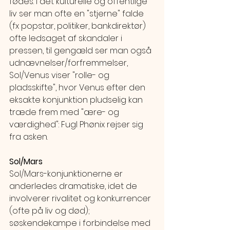
fødes. I det kulturelle og offentlige 
liv ser man ofte en "stjerne" falde 
(fx popstar, politiker, bankdirektør) 
ofte ledsaget af skandaler i 
pressen, til gengæld ser man også 
udnævnelser/forfremmelser, 
Sol/Venus viser "rolle- og 
pladsskifte", hvor Venus efter den 
eksakte konjunktion pludselig kan 
træde frem med "ære- og 
værdighed": Fugl Phønix rejser sig 
fra asken.
Sol/Mars
Sol/Mars-konjunktionerne er 
anderledes dramatiske, idet de 
involverer rivalitet og konkurrencer 
(ofte på liv og død); 
søskendekampe i forbindelse med 