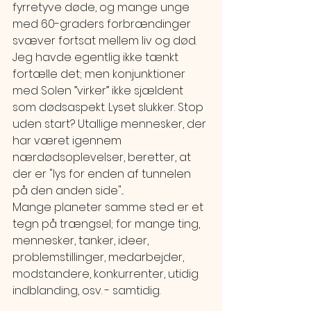
fyrretyve døde, og mange unge 
med 60-graders forbrændinger 
svæver fortsat mellem liv og død.
Jeg havde egentlig ikke tænkt 
fortælle det; men konjunktioner 
med Solen ”virker” ikke sjældent 
som dødsaspekt. Lyset slukker. Stop 
uden start? Utallige mennesker, der 
har været igennem 
nærdødsoplevelser, beretter, at 
der er "lys for enden af tunnelen 
på den anden side"... 
Mange planeter samme sted er et 
tegn på trængsel; for mange ting, 
mennesker, tanker, ideer, 
problemstillinger, medarbejder, 
modstandere, konkurrenter, utidig 
indblanding, osv. - samtidig.