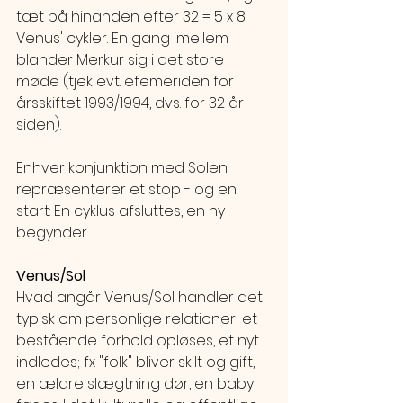
tæt på hinanden efter 32 = 5 x 8 
Venus' cykler. En gang imellem 
blander Merkur sig i det store 
møde (tjek evt. efemeriden for 
årsskiftet 1993/1994, dvs. for 32 år 
siden). 
Enhver konjunktion med Solen 
repræsenterer et stop - og en 
start: En cyklus afsluttes, en ny 
begynder.
Venus/Sol 
Hvad angår Venus/Sol handler det 
typisk om personlige relationer; et 
bestående forhold opløses, et nyt 
indledes; fx "folk" bliver skilt og gift, 
en ældre slægtning dør, en baby 