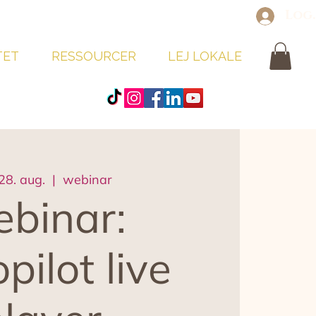
Log
TET
RESSOURCER
LEJ LOKALE
 28. aug.
  |  
webinar
binar:
pilot live