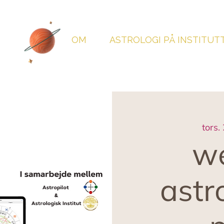
OM
ASTROLOGI PÅ INSTITUT
tors.
we
astro