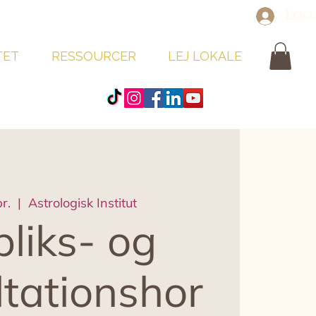
Log
TET
RESSOURCER
LEJ LOKALE
pr.
  |  
Astrologisk Institut
bliks- og
ltationshor