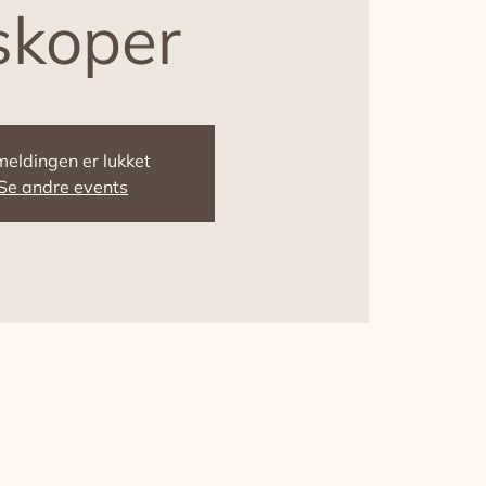
skoper
meldingen er lukket
Se andre events