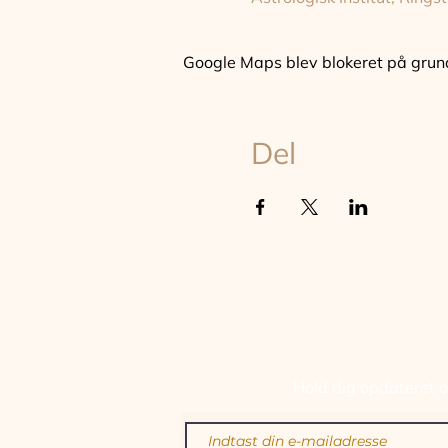
Google Maps blev blokeret på grund a
Del
TILM
Hold dig opdateret om