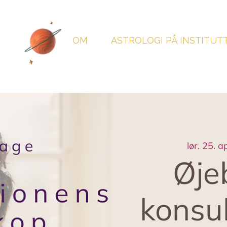
OM
ASTROLOGI PÅ INSTITUT
lør. 25. a
Øje
konsu