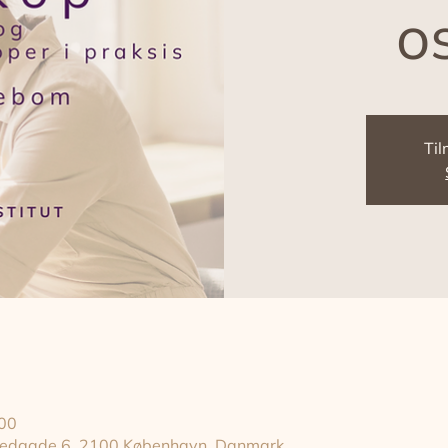
o
Til
.00
gstedgade 6, 2100 København, Danmark