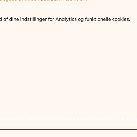
f dine indstillinger for Analytics og funktionelle cookies.
ELD DIG VORES NYHED
 astrologi, events og undervisning på instituttet - online o