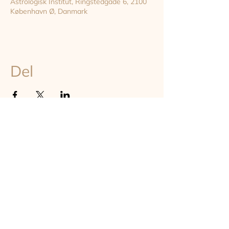
Astrologisk Institut, Ringstedgade 6, 2100
København Ø, Danmark
Del
TILMELD DIG VORES NYHEDSBREV
Hold dig opdateret om astrologi, events og undervisning på
instituttet - online og on-site i København
TILMELD