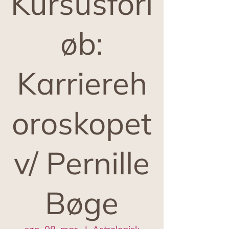
Kursusforl
øb:
Karriereh
oroskopet
v/ Pernille
Bøge