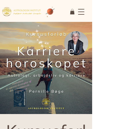
ASTROLOGISK INSTITUT
Faglighed • Fællesskab
• Fornyelse