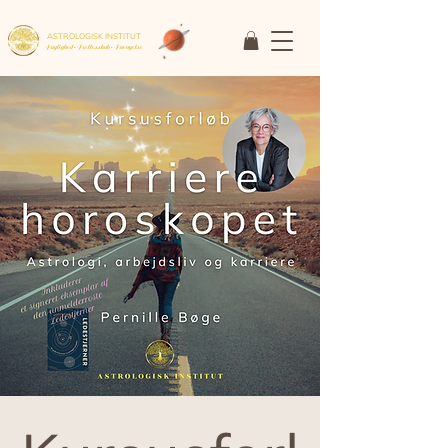
ASTROLOGISK INSTITUT
Faglighed • Fællesskab
• Fornyelse