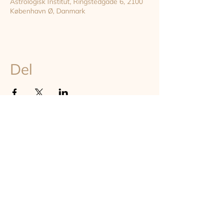
Astrologisk Institut, Ringstedgade 6, 2100
København Ø, Danmark
Del
TILMELD DIG VORES NYHEDSBREV
Hold dig opdateret om astrologi, events og undervisning på
instituttet - online og on-site i København
TILMELD