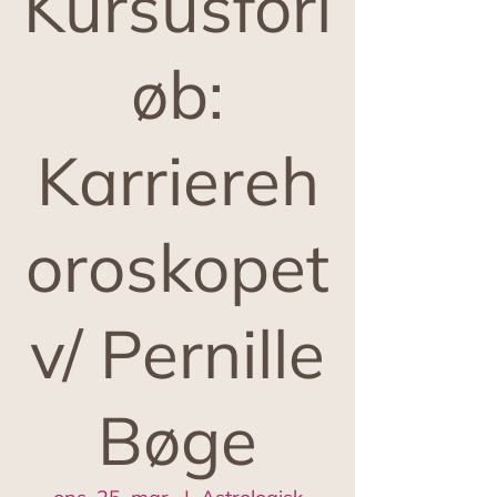
Kursusforl
øb:
Karriereh
oroskopet
v/ Pernille
Bøge