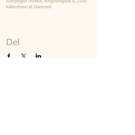
Astrologisk Institut, Ringstedgade 6, 2100
København Ø, Danmark
Del
TILMELD DIG VORES NYHEDSBREV
Hold dig opdateret om astrologi, events og undervisning på
instituttet - online og on-site i København
TILMELD