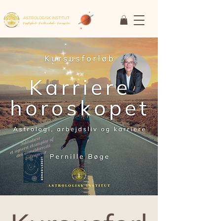
ASTROLOGISK INSTITUT
Faglighed • Fællesskab
• Fornyelse