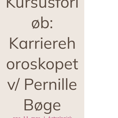
Kursusforl
øb:
Karriereh
oroskopet
v/ Pernille
Bøge