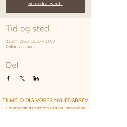
Se andre events
Tid og sted
21. jan. 2026, 18.30 – 21.00
Online via zoom
Del
TILMELD DIG VORES NYHEDSBREV
Hold dig opdateret om astrologi, events og undervisning på
instituttet - online og on-site i København