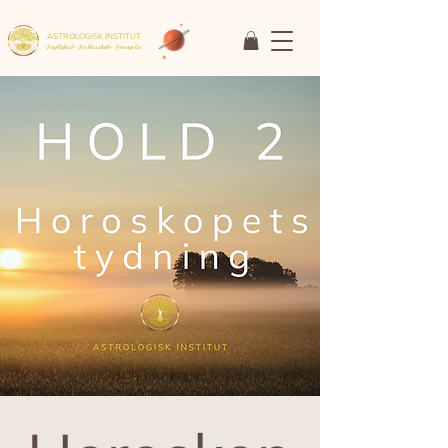
ASTROLOGISK INSTITUT
Faglighed • Fællesskab
• Fornyelse