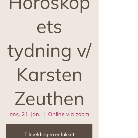
Horoskop
ets
tydning v/
Karsten
Zeuthen
ons. 21. jan.
  |  
Online via zoom
Tilmeldingen er lukket