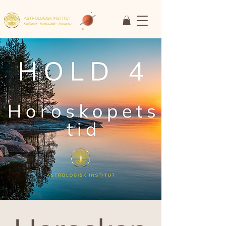
ASTROLOGISK INSTITUT
Faglighed • Fællesskab
• Fornyelse