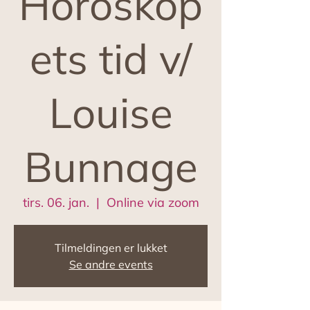
Horoskop
ets tid v/
Louise
Bunnage
tirs. 06. jan.
  |  
Online via zoom
Tilmeldingen er lukket
Se andre events