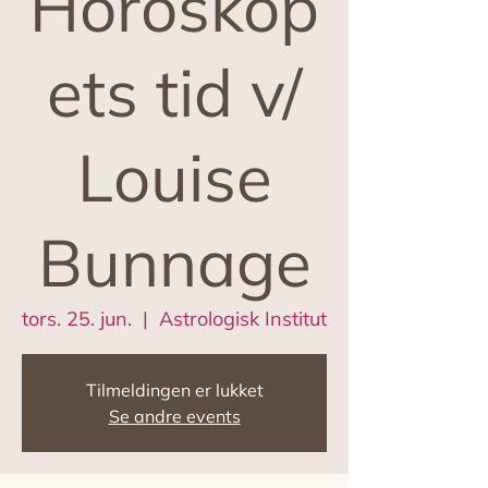
Horoskop
ets tid v/
Louise
Bunnage
tors. 25. jun.
  |  
Astrologisk Institut
Tilmeldingen er lukket
Se andre events