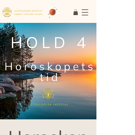
ASTROLOGISK INSTITUT
Faglighed • Fællesskab
• Fornyelse