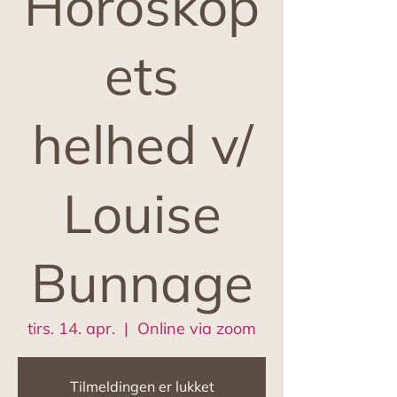
Horoskop
ets
helhed v/
Louise
Bunnage
tirs. 14. apr.
  |  
Online via zoom
Tilmeldingen er lukket