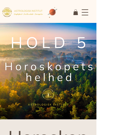
ASTROLOGISK INSTITUT
Faglighed • Fællesskab
• Fornyelse