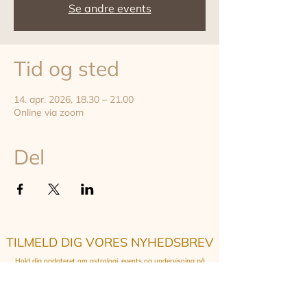
Se andre events
Tid og sted
14. apr. 2026, 18.30 – 21.00
Online via zoom
Del
TILMELD DIG VORES NYHEDSBREV
Hold dig opdateret om astrologi, events og undervisning på
instituttet - online og on-site i København