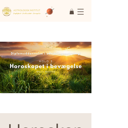
ASTROLOGISK INSTITUT
Faglighed • Fællesskab
• Fornyelse