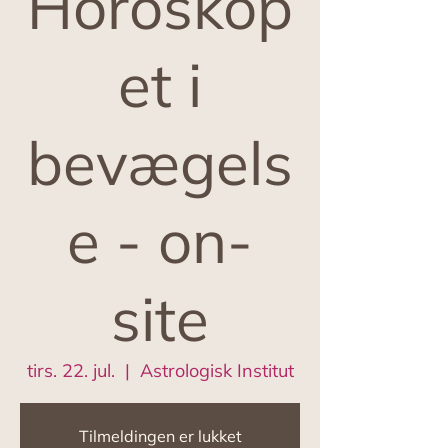
Horoskop
et i
bevægels
e - on-
site
tirs. 22. jul.
  |  
Astrologisk Institut
Tilmeldingen er lukket