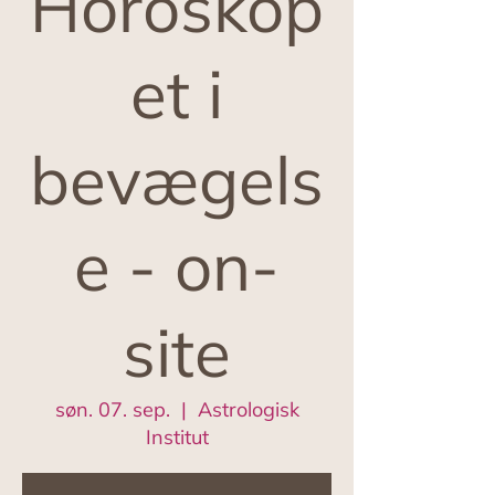
Horoskop
et i
bevægels
e - on-
site
søn. 07. sep.
  |  
Astrologisk
Institut