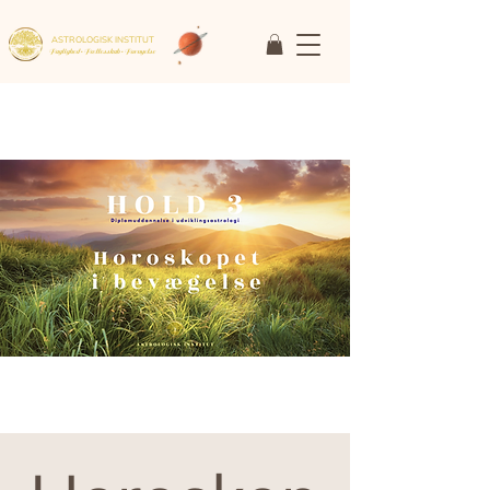
ASTROLOGISK INSTITUT
Faglighed • Fællesskab
• Fornyelse