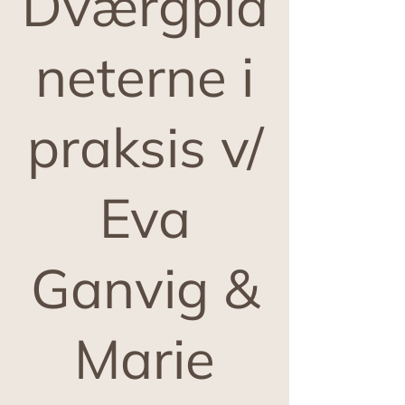
Dværgpla
neterne i
praksis v/
Eva
Ganvig &
Marie