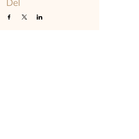
Del
TILMELD DIG VORES NYHEDSBREV
Hold dig opdateret om astrologi, events og undervisning på
instituttet - online og on-site i København
TILMELD