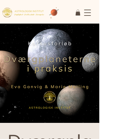
ASTROLOGISK INSTITUT
Faglighed • Fællesskab
• Fornyelse