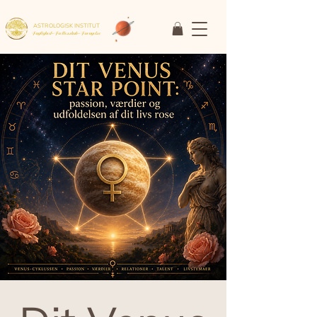
ASTROLOGISK INSTITUT
Faglighed • Fællesskab
• Fornyelse