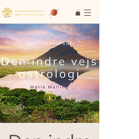
ASTROLOGISK INSTITUT
Faglighed • Fællesskab
• Fornyelse