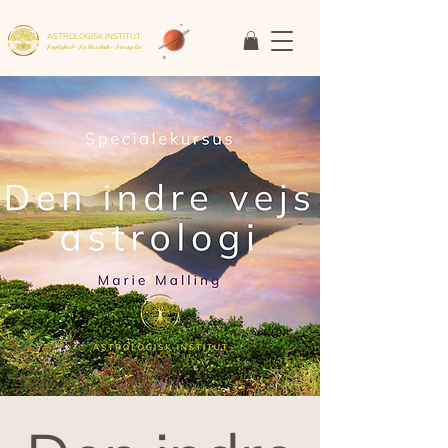
ASTROLOGISK INSTITUT
Faglighed • Fællesskab
• Fornyelse