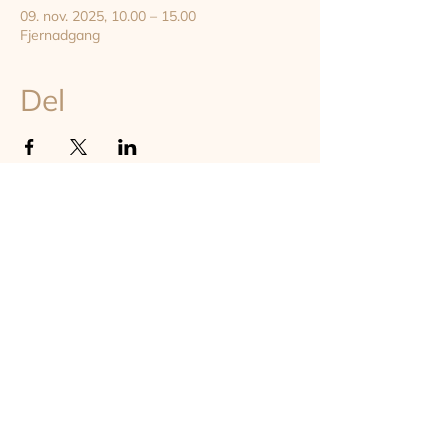
09. nov. 2025, 10.00 – 15.00
Fjernadgang
Del
TILMELD DIG VORES NYHEDSBREV
Hold dig opdateret om astrologi, events og undervisning på
instituttet - online og on-site i København
TILMELD