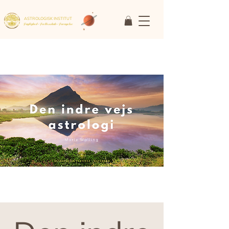
ASTROLOGISK INSTITUT
Faglighed • Fællesskab
• Fornyelse