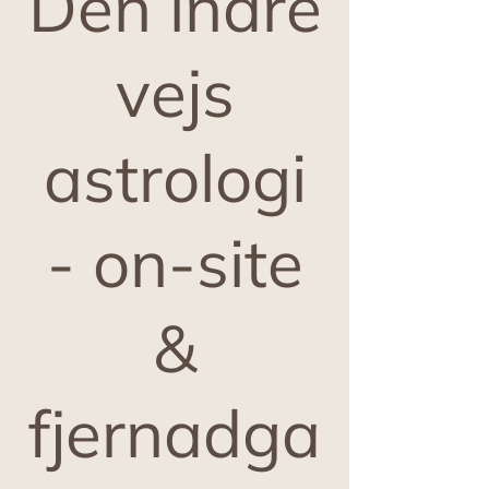
Den indre
vejs
astrologi
- on-site
&
fjernadga