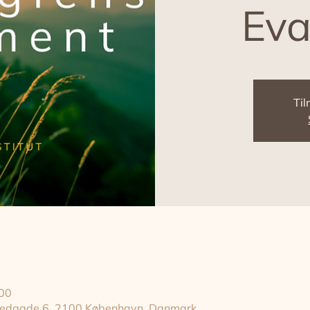
Eva
Til
.00
gstedgade 6, 2100 København, Danmark