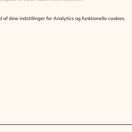
f dine indstillinger for Analytics og funktionelle cookies.
ELD DIG VORES NYHED
 astrologi, events og undervisning på instituttet - online o