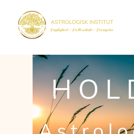
ASTROLOGISK INSTITUT
Faglighed • Fællesskab
• Fornyelse