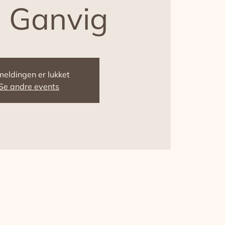
 Ganvig
meldingen er lukket
Se andre events