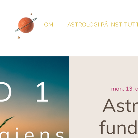
OM
ASTROLOGI PÅ INSTITUT
man. 13. a
Astr
fund