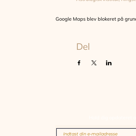
Google Maps blev blokeret på grund a
Del
TILM
Hold dig opdateret om