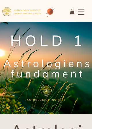
ASTROLOGISK INSTITUT
Faglighed • Fællesskab
• Fornyelse