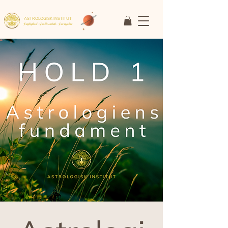
ASTROLOGISK INSTITUT
Faglighed • Fællesskab
• Fornyelse