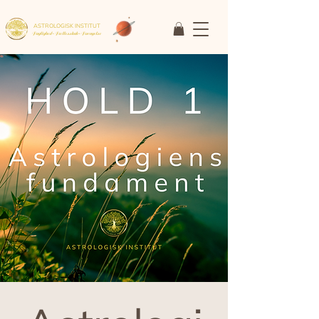
ASTROLOGISK INSTITUT
Faglighed • Fællesskab
• Fornyelse